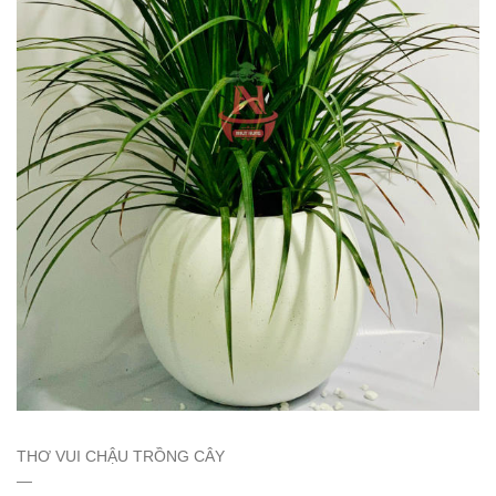
THƠ VUI CHẬU TRỒNG CÂY
—