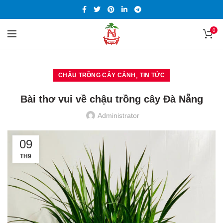
0
,
CHẬU TRỒNG CÂY CẢNH
TIN TỨC
Bài thơ vui về chậu trồng cây Đà Nẵng
Administrator
09
TH9