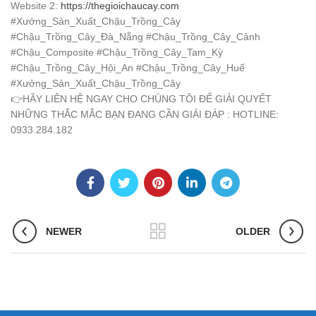
Website 2:
https://thegioichaucay.com
#Xưởng_Sản_Xuất_Chậu_Trồng_Cây
#Chậu_Trồng_Cây_Đà_Nẵng
#Chậu_Trồng_Cây_Cảnh
#Chậu_Composite
#Chậu_Trồng_Cây_Tam_Kỳ
#Chậu_Trồng_Cây_Hội_An
#Chậu_Trồng_Cây_Huế
#Xưởng_Sản_Xuất_Chậu_Trồng_Cây
👉
HÃY LIÊN HỆ NGAY CHO CHÚNG TÔI ĐỂ GIẢI QUYẾT
NHỮNG THẮC MẮC BẠN ĐANG CẦN GIẢI ĐÁP : HOTLINE:
0933.284.182
NEWER
OLDER