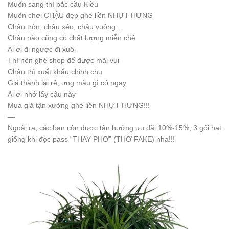
Muốn sang thì bắc cầu Kiều
Muốn chơi CHẬU đẹp ghé liền NHỰT HƯNG
Chậu tròn, chậu xéo, chậu vuông…
Chậu nào cũng có chất lượng miễn chê
Ai ơi đi ngược đi xuôi
Thì nên ghé shop để được mãi vui
Chậu thì xuất khẩu chỉnh chu
Giá thành lại rẻ, ưng màu gì có ngay
Ai ơi nhớ lấy câu này
Mua giá tận xưởng ghé liền NHỰT HƯNG!!!
—
Ngoài ra, các bạn còn được tận hưởng ưu đãi 10%-15%, 3 gói hạt
giống khi đọc pass “THAY PHƠ” (THƠ FAKE) nha!!!