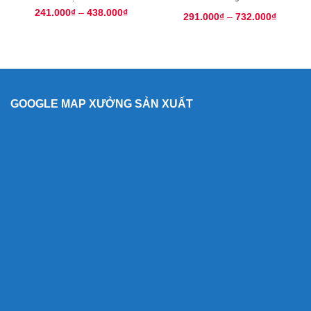
241.000
₫
–
438.000
₫
291.000
₫
–
732.000
₫
GOOGLE MAP XƯỞNG SẢN XUẤT