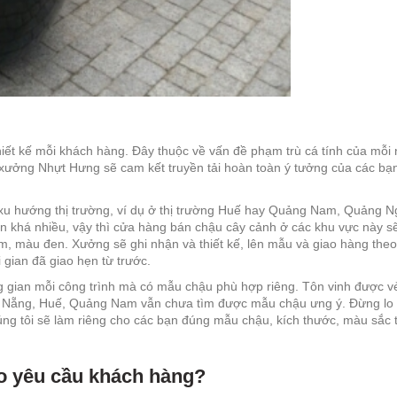
iết kế mỗi khách hàng. Đây thuộc về vấn đề phạm trù cá tính của mỗi 
 xưởng Nhựt Hưng sẽ cam kết truyền tải hoàn toàn ý tưởng của các bạ
xu hướng thị trường, ví dụ ở thị trường Huế hay Quảng Nam, Quảng N
 khá nhiều, vậy thì cửa hàng bán chậu cây cảnh ở các khu vực này s
, màu đen. Xưởng sẽ ghi nhận và thiết kế, lên mẫu và giao hàng the
 gian đã giao hẹn từ trước.
ng gian mỗi công trình mà có mẫu chậu phù hợp riêng. Tôn vinh được v
ng Đà Nẵng, Huế, Quảng Nam vẫn chưa tìm được mẫu chậu ưng ý. Đừng lo 
úng tôi sẽ làm riêng cho các bạn đúng mẫu chậu, kích thước, màu sắc
eo yêu cầu khách hàng?