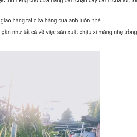
ặc thù riêng cho cửa hàng bán chậu cây cảnh của tôi, tô
giao hàng tại cửa hàng của anh luôn nhé.
ả gần như tất cả về việc sản xuất chậu xi măng nhẹ trồn