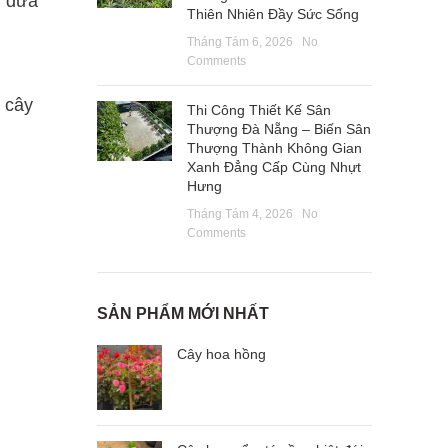
i đưa
Thiên Nhiên Đầy Sức Sống
Tháng Tám 6, 2026
No
Comments
g cây
Thi Công Thiết Kế Sân
Thượng Đà Nẵng – Biến Sân
Thượng Thành Không Gian
Xanh Đẳng Cấp Cùng Nhựt
Hưng
Tháng Tám 4, 2026
No
Comments
SẢN PHẨM MỚI NHẤT
Cây hoa hồng