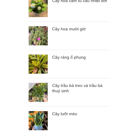
Cây hoa cẩm tú cầu nhiệt đới
Cây hoa mười giờ
Cây ráng ổ phụng
Cây trầu bà treo và trầu bà
thuỷ sinh
Cây lưỡi mèo