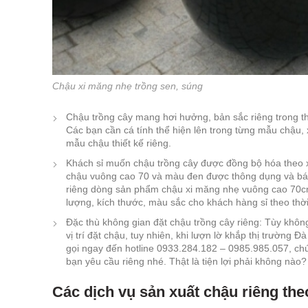
Chậu xi măng nhẹ trồng sen, súng
Chậu trồng cây mang hơi hưởng, bản sắc riêng trong th
Các bạn cần cá tính thể hiện lên trong từng mẫu chậu,
mẫu chậu thiết kế riêng.
Khách sỉ muốn chậu trồng cây được đồng bộ hóa theo 
chậu vuông cao 70 và màu đen được thông dụng và bán
riêng dòng sản phẩm chậu xi măng nhẹ vuông cao 70cm
lượng, kích thước, màu sắc cho khách hàng sỉ theo thời
Đặc thù không gian đặt chậu trồng cây riêng: Tùy khô
vị trí đặt chậu, tuy nhiên, khi lượn lờ khắp thị trườ
gọi ngay đến hotline 0933.284.182 – 0985.985.057, ch
bạn yêu cầu riêng nhé. Thật là tiện lợi phải không nào?
Các dịch vụ sản xuất chậu riêng th