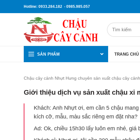
Hotline: 0933.284.182 - 0985.985.057
SẢN PHẨM
TRANG CHỦ
Chậu cây cảnh Nhựt Hưng chuyên sản xuất chậu cây cảnh 
Giới thiệu dịch vụ sản xuất chậu xi
Khách: Anh Nhựt ơi, em cần 5 chậu mang p
kích cỡ, mẫu, màu sắc riêng em đặt nha?
Ad: Ok, chiều 15h30 lấy luôn em nhé, giá 