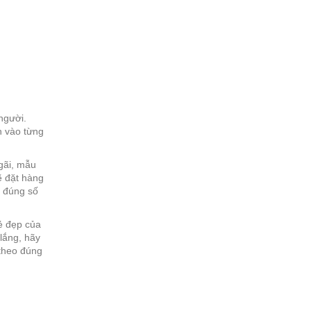
người.
n vào từng
gãi, mẫu
ẽ đặt hàng
o đúng số
ẻ đẹp của
lắng, hãy
 theo đúng