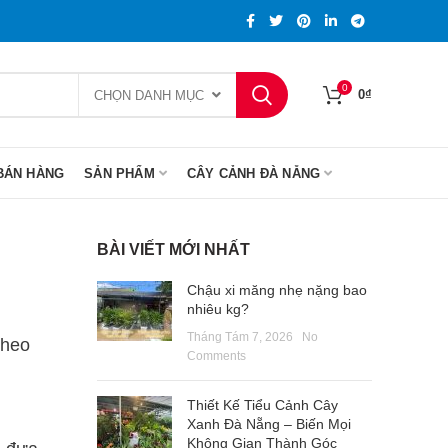
0
0
₫
CHỌN DANH MỤC
BÁN HÀNG
SẢN PHẨM
CÂY CẢNH ĐÀ NẴNG
BÀI VIẾT MỚI NHẤT
Chậu xi măng nhẹ nặng bao
nhiêu kg?
Tháng Tám 7, 2026
No
theo
Comments
Thiết Kế Tiểu Cảnh Cây
Xanh Đà Nẵng – Biến Mọi
Không Gian Thành Góc