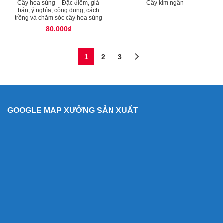
Cây hoa súng – Đặc điểm, giá
Cây kim ngân
bán, ý nghĩa, công dụng, cách
trồng và chăm sóc cây hoa súng
80.000
₫
1
2
3
GOOGLE MAP XƯỞNG SẢN XUẤT