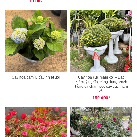
1.000
₫
Cây hoa cẩm tú cầu nhiệt đới
Cây hoa cúc mâm xôi – Đặc
điểm, ý nghĩa, công dụng, cách
trồng và chăm sóc cây cúc mâm
xôi
150.000
₫