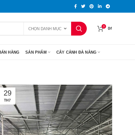
0
0
₫
CHỌN DANH MỤC
BÁN HÀNG
SẢN PHẨM
CÂY CẢNH ĐÀ NẴNG
29
TH7