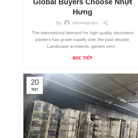
Global Buyers Choose Nhựt
Hưng
By
Administrator
The international demand for high-quality decorative
planters has grown rapidly over the past decade.
Landscape architects, garden cent...
ĐỌC TIẾP
20
TH7