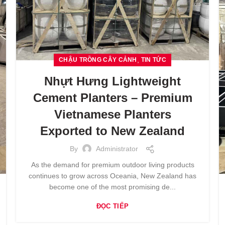
,
CHẬU TRỒNG CÂY CẢNH
TIN TỨC
Nhựt Hưng Lightweight
Cement Planters – Premium
Vietnamese Planters
Exported to New Zealand
By
Administrator
As the demand for premium outdoor living products
continues to grow across Oceania, New Zealand has
become one of the most promising de...
ĐỌC TIẾP