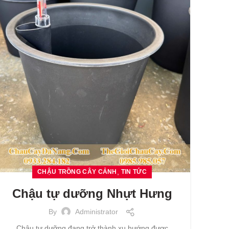
,
CHẬU TRỒNG CÂY CẢNH
TIN TỨC
Chậu tự dưỡng Nhựt Hưng
By
Administrator
Chậu tự dưỡng đang trở thành xu hướng được