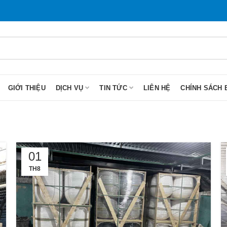
GIỚI THIỆU
DỊCH VỤ
TIN TỨC
LIÊN HỆ
CHÍNH SÁCH 
01
TH8