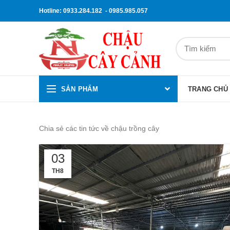
Hotline: 0933.284.182 - 0985.985.057
SẢN PHẨM
TRANG CHỦ
Chia sẻ các tin tức về chậu trồng cây
03
TH8