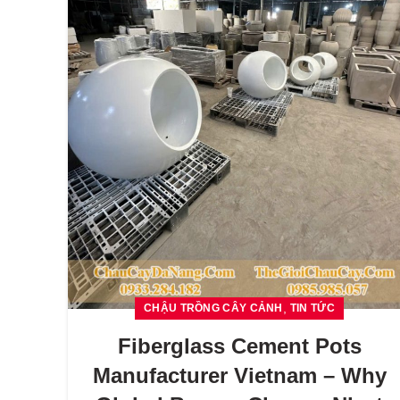
,
CHẬU TRỒNG CÂY CẢNH
TIN TỨC
Fiberglass Cement Pots
Manufacturer Vietnam – Why