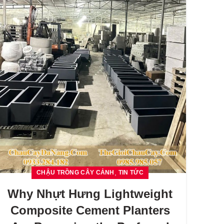
,
CHẬU TRỒNG CÂY CẢNH
TIN TỨC
Why Nhựt Hưng Lightweight
Composite Cement Planters