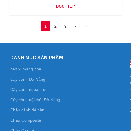
ĐỌC TIẾP
1
2
3
›
»
DANH MỤC SẢN PHẨM
bàn xi măng nhẹ
Cây cảnh Đà Nẵng
Cây cảnh ngoài trời
Cây cảnh nội thất Đà Nẵng
Chậu cảnh để bàn
Chậu Composite
Chậu đá mài