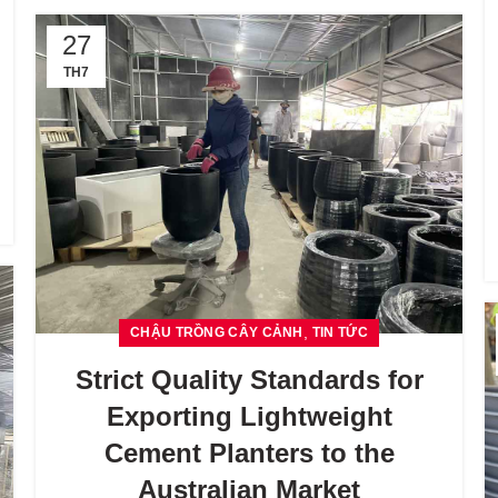
27
TH7
,
CHẬU TRỒNG CÂY CẢNH
TIN TỨC
Strict Quality Standards for
Exporting Lightweight
Cement Planters to the
Australian Market