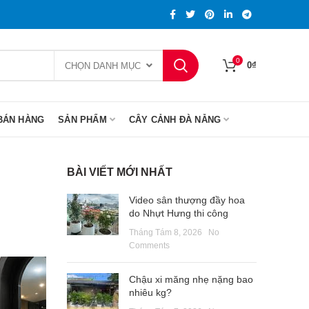
0
0
₫
CHỌN DANH MỤC
BÁN HÀNG
SẢN PHẨM
CÂY CẢNH ĐÀ NẴNG
BÀI VIẾT MỚI NHẤT
Video sân thượng đầy hoa
do Nhựt Hưng thi công
Tháng Tám 8, 2026
No
Comments
Chậu xi măng nhẹ nặng bao
nhiêu kg?