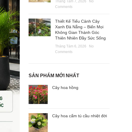
Tháng Tám 7, 2026
No
Comments
Thiết Kế Tiểu Cảnh Cây
Xanh Đà Nẵng – Biến Mọi
Không Gian Thành Góc
Thiên Nhiên Đầy Sức Sống
Tháng Tám 6, 2026
No
Comments
SẢN PHẨM MỚI NHẤT
Cây hoa hồng
Cây hoa cẩm tú cầu nhiệt đới