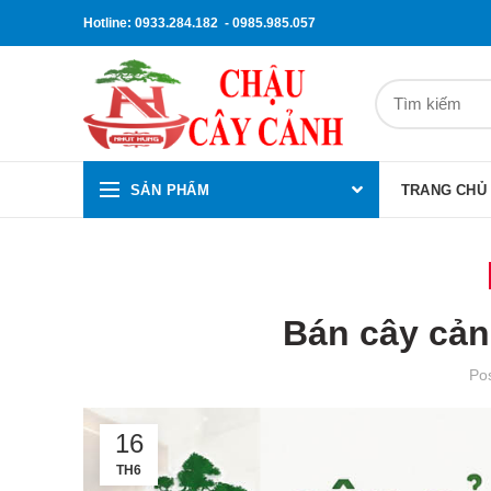
Hotline: 0933.284.182 - 0985.985.057
SẢN PHẨM
TRANG CHỦ
Bán cây cả
Po
16
TH6