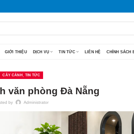
GIỚI THIỆU
DỊCH VỤ
TIN TỨC
LIÊN HỆ
CHÍNH SÁCH 
,
CÂY CẢNH
TIN TỨC
nh văn phòng Đà Nẵng
sted by
Administrator