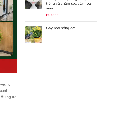
trồng và chăm sóc cây hoa
súng
80.000
₫
Cây hoa sống đời
 yếu tố
doanh
 Hưng
tự