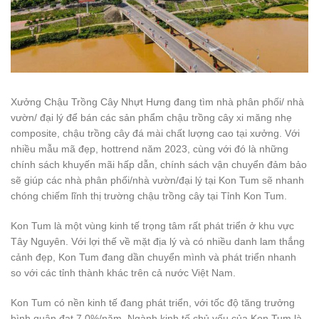
Xưởng Chậu Trồng Cây Nhựt Hưng đang tìm nhà phân phối/ nhà
vườn/ đại lý để bán các sản phẩm chậu trồng cây xi măng nhẹ
composite, chậu trồng cây đá mài chất lượng cao tại xưởng. Với
nhiều mẫu mã đẹp, hottrend năm 2023, cùng với đó là những
chính sách khuyến mãi hấp dẫn, chính sách vận chuyển đảm bảo
sẽ giúp các nhà phân phối/nhà vườn/đại lý tại Kon Tum sẽ nhanh
chóng chiếm lĩnh thị trường chậu trồng cây tại Tỉnh Kon Tum.
Kon Tum là một vùng kinh tế trọng tâm rất phát triển ở khu vực
Tây Nguyên. Với lợi thế về mặt địa lý và có nhiều danh lam thắng
cảnh đẹp, Kon Tum đang dần chuyển mình và phát triển nhanh
so với các tỉnh thành khác trên cả nước Việt Nam.
Kon Tum có nền kinh tế đang phát triển, với tốc độ tăng trưởng
bình quân đạt 7,0%/năm. Ngành kinh tế chủ yếu của Kon Tum là