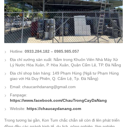
Hotline:
0933.284.182 – 0985.985.057
Địa chỉ xưởng sản xuất: Nằm trong Khuôn Viên Nhà Máy Xử
Lý Nước Hòa Xuân, P. Hòa Xuân, Quận Cẩm Lệ, TP. Đà Nẵng
Địa chỉ shop bán hàng: 149 Phạm Hùng (Ngã tư Phạm Hùng
giao với Hà Duy Phiên, Q. Cẩm Lệ, Tp. Đà Nẵng)
Email: chaucanhdanang@gmail.com
Fanpage:
https://www.facebook.com/ChauTrongCayDaNang
Website:
https://chaucaydanang.com
Trong tương lai gần, Kon Tum chắc chắn sẽ còn đi lên phát triển
đồng đều các ngành kinh tế, du lịch, nông nghiệp, lâm nghiệp…