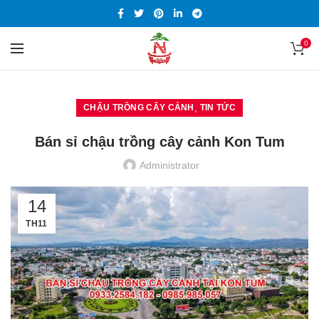
0
,
CHẬU TRỒNG CÂY CẢNH
TIN TỨC
Bán sỉ chậu trồng cây cảnh Kon Tum
Administrator
14
TH11