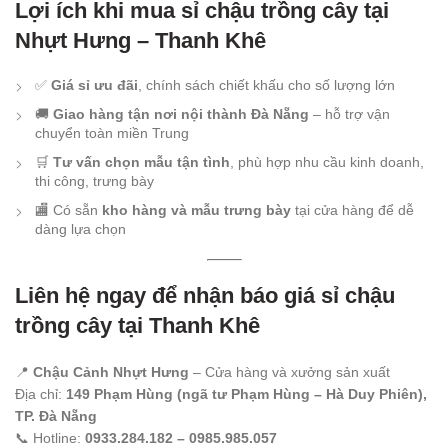
Lợi ích khi mua sỉ chậu trồng cây tại
Nhựt Hưng – Thanh Khê
✅
Giá sỉ ưu đãi
, chính sách chiết khấu cho số lượng lớn
🚚
Giao hàng tận nơi nội thành Đà Nẵng
– hỗ trợ vận
chuyển toàn miền Trung
🛒
Tư vấn chọn mẫu tận tình
, phù hợp nhu cầu kinh doanh,
thi công, trưng bày
🏬 Có sẵn
kho hàng và mẫu trưng bày
tại cửa hàng để dễ
dàng lựa chọn
Liên hệ ngay để nhận báo giá sỉ chậu
trồng cây tại Thanh Khê
📍
Chậu Cảnh Nhựt Hưng
– Cửa hàng và xưởng sản xuất
Địa chỉ:
149 Phạm Hùng (ngã tư Phạm Hùng – Hà Duy Phiên),
TP. Đà Nẵng
📞 Hotline:
0933.284.182 – 0985.985.057