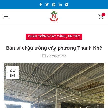
0
,
CHẬU TRỒNG CÂY CẢNH
TIN TỨC
Bán sỉ chậu trồng cây phường Thanh Khê
Administrator
29
TH5