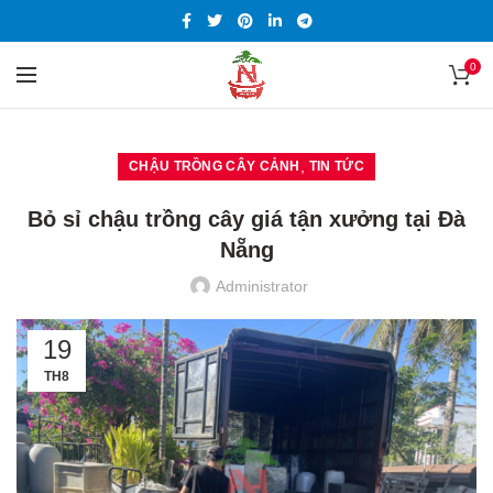
0
,
CHẬU TRỒNG CÂY CẢNH
TIN TỨC
Bỏ sỉ chậu trồng cây giá tận xưởng tại Đà
Nẵng
Administrator
19
TH8