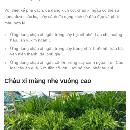
Với thiết kế phá cách, đa dạng kích cỡ, chậu xí ngầu có thể sử
dụng được các loại cây cảnh đa dạng kích cỡ đều đẹp và phối
màu hợp lý.
Ứng dụng chậu xí ngầu trồng cây bụi cỡ nhỏ: Lan chi, hoàng
hậu, lan ý, kim ngân…
Ứng dụng chậu xí ngầu trồng cây trong nhà: Lưỡi hổ, trầu bà,
vạn niên thanh, đại phú gia…
Ứng dụng chậu xí ngầu cỡ lớn trồng cây cảnh ngoài trời: Các
loại cây ăn quả, kim tiền cỡ lớn, lưỡi hổ cao, phát tài núi…
Chậu xi măng nhẹ vuông cao