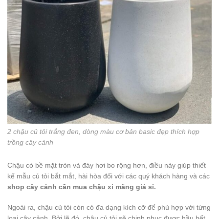
2 chậu củ tỏi trắng đen, dòng màu cơ bản basic đẹp thích hợp
trồng cây cảnh
Chậu có bề mặt tròn và đáy hơi bo rộng hơn, điều này giúp thiết
kế mẫu củ tỏi bắt mắt, hài hòa đối với các quý khách hàng và các
shop cây cảnh cần mua chậu xi măng giá sỉ.
Ngoài ra, chậu củ tỏi còn có đa dạng kích cỡ để phù hợp với từng
loại cây cảnh. Bởi lẽ đó, chậu củ tỏi sẽ chinh phục được hầu hết