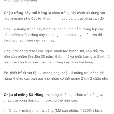
chiều cao trung bình
Chậu trồng cây trái bóng
là chậu trồng cây cảnh sử dụng vật
liệu xi măng nhẹ đúc từ khuôn hình cầu dạng trái bóng cân đối.
Chậu xi măng trồng cây hình trái bóng luôn nằm trong top các
sản phẩm chậu trồng cây xi măng nhẹ bán chạy nhất trên thị
trường chậu trồng cây hiện nay.
Chậu trái bóng được các nghệ nhân tạo hình tỉ mỉ, cân đối, độ
bền sản phẩm lên đến 20 năm, thẩm mỹ và chất lượng là 2 từ thể
hiện toàn bộ tinh hoa của chậu trồng cây hình trái bóng.
Bởi thiết kế từ vật liệu xi măng nhẹ, chậu xi măng trái bóng chỉ
nặng 4-6kg, các bạn gái nhỏ nhắn có thể mang 2 tay 2 chậu nhé
^^.
Chậu xi măng Đà Nẵng
trái bóng có 2 loại, chậu trái bóng và
chậu trái bóng đại, kích thước cụ thể như sau:
Chậu xi măng nhẹ trái bóng (Mã sản phẩm: TB3034) kích