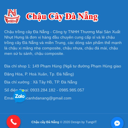
Chậu trồng cây Đà Nẵng - Công ty TNHH Thương Mại Sản Xuất
Nhựt Hưng là đơn vị hàng đầu chuyên cung cấp sỉ và lẻ chậu
trồng cây Đà Nẵng và miền Trung, các dòng sản phẩm thế mạnh
là chậu xi măng nhẹ composite, chậu nhựa, chậu đá mài, chậu
men sứ lu sành, chậu composite.
Địa chỉ shop 1: 149 Phạm Hùng (Ngã tư đường Phạm Hùng giao
Đặng Hòa, P. Hoà Xuân, Tp. Đà Nẵng)
Địa chỉ xưởng : Xã Tây Hồ, TP. Đà Nẵng
Số điện thoại: 0933.284.182 - 0985.985.057
Email: Chaucanhdanang@gmail.com
Chậu cây Đà Nẵng
© 2020 Design by
TungVT