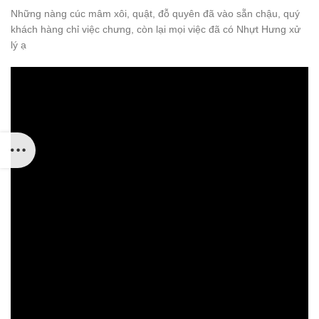
Những nàng cúc mâm xôi, quật, đỗ quyên đã vào sẵn chậu, quý
khách hàng chỉ việc chưng, còn lại mọi việc đã có Nhựt Hưng xử
lý ạ