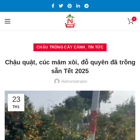
0
,
CHẬU TRỒNG CÂY CẢNH
TIN TỨC
Chậu quật, cúc mâm xôi, đỗ quyên đã trồng
sẵn Tết 2025
Administrator
23
TH1