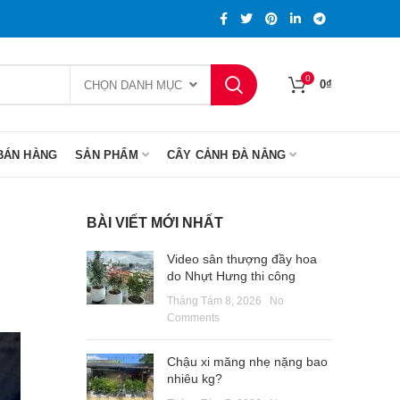
0
0
₫
CHỌN DANH MỤC
BÁN HÀNG
SẢN PHẨM
CÂY CẢNH ĐÀ NẴNG
BÀI VIẾT MỚI NHẤT
Video sân thượng đầy hoa
do Nhựt Hưng thi công
Tháng Tám 8, 2026
No
Comments
Chậu xi măng nhẹ nặng bao
nhiêu kg?