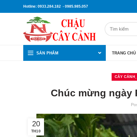
Hotline: 0933.284.182 - 0985.985.057
SẢN PHẨM
TRANG CHỦ
CÂY CẢNH
Chúc mừng ngày P
Po
20
TH10