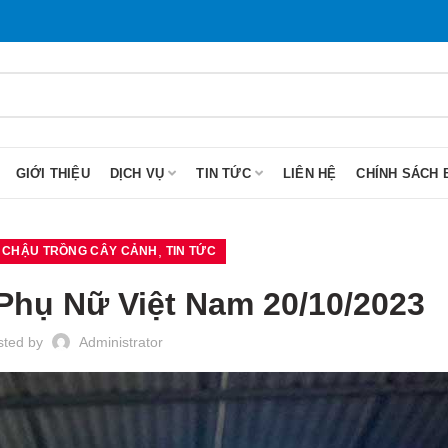
GIỚI THIỆU
DỊCH VỤ
TIN TỨC
LIÊN HỆ
CHÍNH SÁCH 
,
,
CHẬU TRỒNG CÂY CẢNH
TIN TỨC
hụ Nữ Việt Nam 20/10/2023
sted by
Administrator