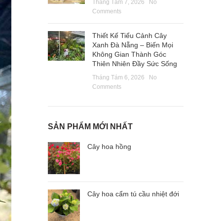
Tháng Tám 7, 2026
No
Comments
Thiết Kế Tiểu Cảnh Cây
Xanh Đà Nẵng – Biến Mọi
Không Gian Thành Góc
Thiên Nhiên Đầy Sức Sống
Tháng Tám 6, 2026
No
Comments
SẢN PHẨM MỚI NHẤT
Cây hoa hồng
Cây hoa cẩm tú cầu nhiệt đới