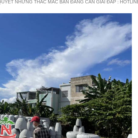
 QUYẾT NHỮNG THẮC MẮC BẠN ĐANG CẦN GIẢI ĐÁP : HOTLIN