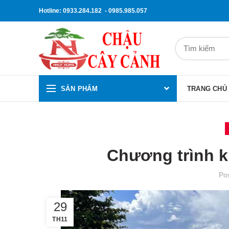
Hotline: 0933.284.182 - 0985.985.057
SẢN PHẨM
TRANG CHỦ
Chương trình k
Po
29
TH11