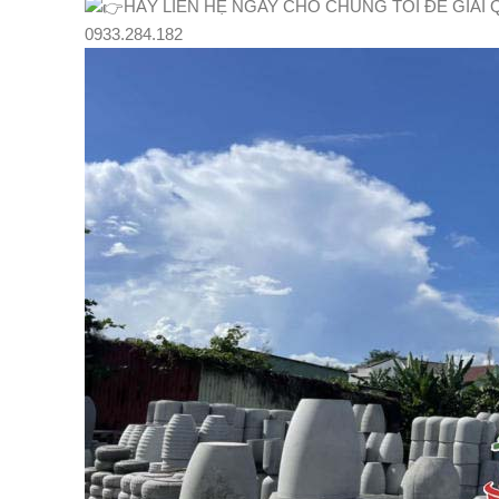
HÃY LIÊN HỆ NGAY CHO CHÚNG TÔI ĐỂ GIẢI
0933.284.182