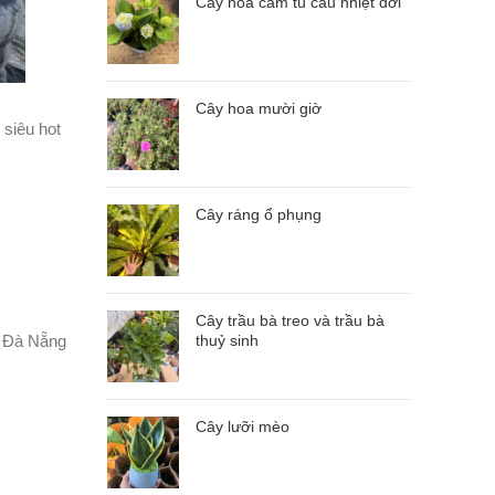
Cây hoa cẩm tú cầu nhiệt đới
Cây hoa mười giờ
siêu hot
Cây ráng ổ phụng
Cây trầu bà treo và trầu bà
, Đà Nẵng
thuỷ sinh
Cây lưỡi mèo