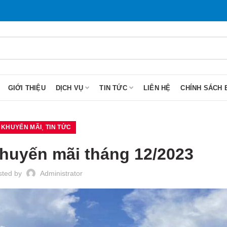
GIỚI THIỆU
DỊCH VỤ
TIN TỨC
LIÊN HỆ
CHÍNH SÁCH 
,
KHUYẾN MÃI
TIN TỨC
huyến mãi tháng 12/2023
sted by
Administrator