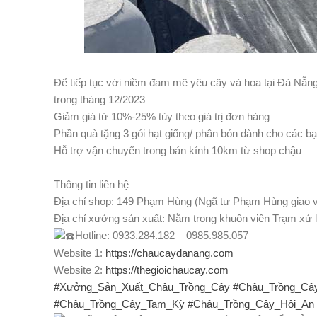
Để tiếp tục với niềm đam mê yêu cây và hoa tại Đà Nẵn
trong tháng 12/2023
Giảm giá từ 10%-25% tùy theo giá trị đơn hàng
Phần quà tặng 3 gói hạt giống/ phân bón dành cho các 
Hỗ trợ vận chuyển trong bán kính 10km từ shop chậu
—
Thông tin liên hệ
Địa chỉ shop: 149 Phạm Hùng (Ngã tư Phạm Hùng giao 
Địa chỉ xưởng sản xuất: Nằm trong khuôn viên Trạm x
Hotline: 0933.284.182 – 0985.985.057
Website 1:
https://chaucaydanang.com
Website 2:
https://thegioichaucay.com
#Xưởng_Sản_Xuất_Chậu_Trồng_Cây
#Chậu_Trồng_Câ
#Chậu_Trồng_Cây_Tam_Kỳ
#Chậu_Trồng_Cây_Hội_An