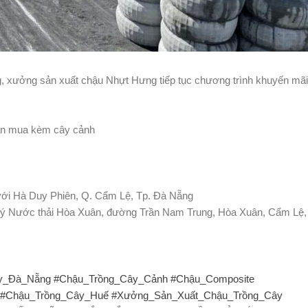
g, xưởng sản xuất chậu Nhựt Hưng tiếp tục chương trình khuyến mãi 
bạn mua kèm cây cảnh
với Hà Duy Phiên, Q. Cẩm Lệ, Tp. Đà Nẵng
ử lý Nước thải Hòa Xuân, đường Trần Nam Trung, Hòa Xuân, Cẩm Lệ
y_Đà_Nẵng
#Chậu_Trồng_Cây_Cảnh
#Chậu_Composite
#Chậu_Trồng_Cây_Huế
#Xưởng_Sản_Xuất_Chậu_Trồng_Cây