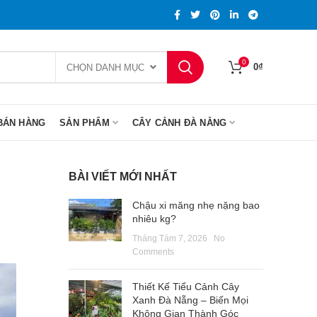
0
0
₫
CHỌN DANH MỤC
BÁN HÀNG
SẢN PHẨM
CÂY CẢNH ĐÀ NẴNG
BÀI VIẾT MỚI NHẤT
Chậu xi măng nhẹ nặng bao
nhiêu kg?
Tháng Tám 7, 2026
No
Comments
Thiết Kế Tiểu Cảnh Cây
Xanh Đà Nẵng – Biến Mọi
Không Gian Thành Góc