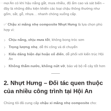
Hội An có khí hậu nắng gắt, mưa nhiều, độ ẩm cao và sát biển –
đây là những điều kiện khiến các loại chậu thông thường như
gốm, sắt, gỗ, nhựa… nhanh chóng xuống cấp.
✅
Chậu xi măng nhẹ composite Nhựt Hưng
là lựa chọn phù
hợp vì:
Chịu nắng, chịu mưa tốt
, không bong tróc sơn
Trọng lượng nhẹ
, dễ thi công và di chuyển
Kiểu dáng hiện đại hoặc cổ điển
, dễ phối với kiến trúc Hội
An
Không thấm nước, không nứt vỡ
, bảo vệ bộ rễ cây tốt hơn
2. Nhựt Hưng – Đối tác quen thuộc
của nhiều công trình tại Hội An
Chúng tôi đã cung cấp
chậu xi măng nhẹ composite
cho: