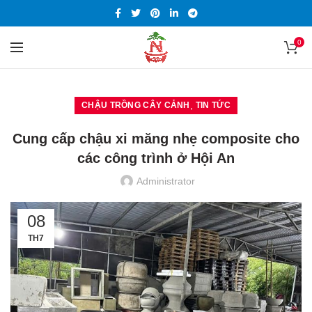
0
,
CHẬU TRỒNG CÂY CẢNH
TIN TỨC
Cung cấp chậu xi măng nhẹ composite cho
các công trình ở Hội An
Administrator
08
TH7