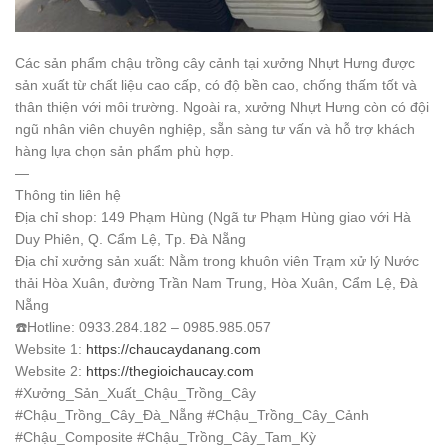
Các sản phẩm chậu trồng cây cảnh tại xưởng Nhựt Hưng được
sản xuất từ chất liệu cao cấp, có độ bền cao, chống thấm tốt và
thân thiện với môi trường. Ngoài ra, xưởng Nhựt Hưng còn có đội
ngũ nhân viên chuyên nghiệp, sẵn sàng tư vấn và hỗ trợ khách
hàng lựa chọn sản phẩm phù hợp.
—
Thông tin liên hệ
Địa chỉ shop: 149 Phạm Hùng (Ngã tư Phạm Hùng giao với Hà
Duy Phiên, Q. Cẩm Lệ, Tp. Đà Nẵng
Địa chỉ xưởng sản xuất: Nằm trong khuôn viên Trạm xử lý Nước
thải Hòa Xuân, đường Trần Nam Trung, Hòa Xuân, Cẩm Lệ, Đà
Nẵng
☎️
Hotline: 0933.284.182 – 0985.985.057
Website 1:
https://chaucaydanang.com
Website 2:
https://thegioichaucay.com
#Xưởng_Sản_Xuất_Chậu_Trồng_Cây
#Chậu_Trồng_Cây_Đà_Nẵng
#Chậu_Trồng_Cây_Cảnh
#Chậu_Composite
#Chậu_Trồng_Cây_Tam_Kỳ