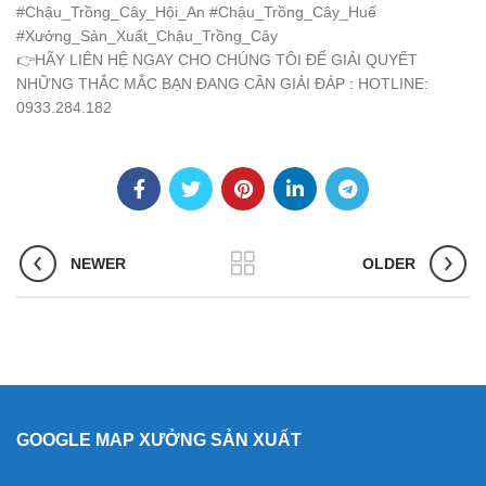
#Chậu_Trồng_Cây_Hội_An
#Chậu_Trồng_Cây_Huế
#Xưởng_Sản_Xuất_Chậu_Trồng_Cây
👉
HÃY LIÊN HỆ NGAY CHO CHÚNG TÔI ĐỂ GIẢI QUYẾT
NHỮNG THẮC MẮC BẠN ĐANG CẦN GIẢI ĐÁP : HOTLINE:
0933.284.182
NEWER
OLDER
GOOGLE MAP XƯỞNG SẢN XUẤT