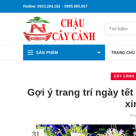
Hotline: 0933.284.182 - 0985.985.057
SẢN PHẨM
TRANG CHỦ
CÂY CẢNH
Gợi ý trang trí ngày t
xi
Po
31