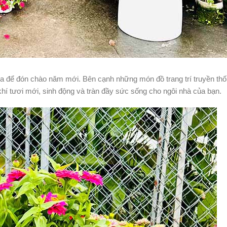
cửa để đón chào năm mới. Bên cạnh những món đồ trang trí truyền thố
khí tươi mới, sinh động và tràn đầy sức sống cho ngôi nhà của bạn.