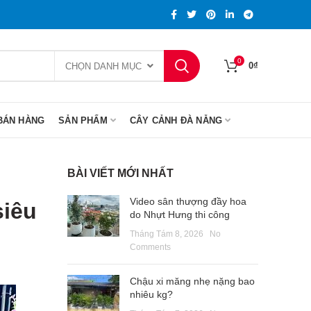
0
0
₫
CHỌN DANH MỤC
BÁN HÀNG
SẢN PHẨM
CÂY CẢNH ĐÀ NẴNG
BÀI VIẾT MỚI NHẤT
Video sân thượng đầy hoa
siêu
do Nhựt Hưng thi công
Tháng Tám 8, 2026
No
Comments
Chậu xi măng nhẹ nặng bao
nhiêu kg?