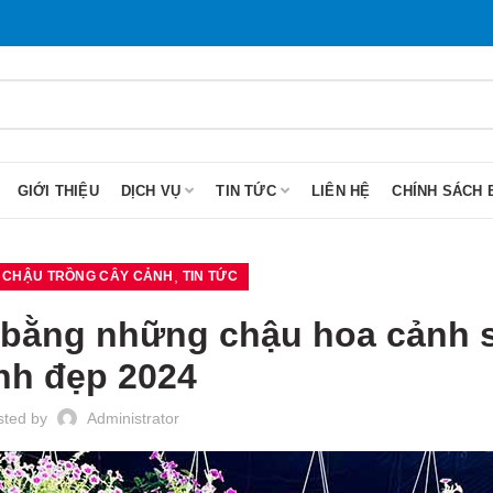
GIỚI THIỆU
DỊCH VỤ
TIN TỨC
LIÊN HỆ
CHÍNH SÁCH 
,
,
CHẬU TRỒNG CÂY CẢNH
TIN TỨC
ết bằng những chậu hoa cảnh 
nh đẹp 2024
sted by
Administrator