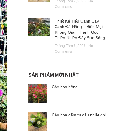
Tháng Tám 7, 2026
No
Comments
Thiết Kế Tiểu Cảnh Cây
Xanh Đà Nẵng – Biến Mọi
Không Gian Thành Góc
Thiên Nhiên Đầy Sức Sống
Tháng Tám 6, 2026
No
Comments
SẢN PHẨM MỚI NHẤT
Cây hoa hồng
Cây hoa cẩm tú cầu nhiệt đới