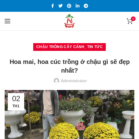
0
,
CHẬU TRỒNG CÂY CẢNH
TIN TỨC
Hoa mai, hoa cúc trồng ở chậu gì sẽ đẹp
nhất?
Administrator
02
TH1