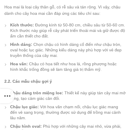
Hoa mai là loại cây thân gỗ, có rễ sâu và tán rộng. Vì vậy, chậu
dành cho cây hoa mai cần đáp ứng các tiêu chí sau:
Kích thước:
Đường kính từ 50-80 cm, chiều sâu từ 50-60 cm.
Kích thước này giúp rễ cây phát triển thoải mái và giữ được độ
ẩm cần thiết cho đất.
Hình dáng:
Chọn chậu có hình dáng cổ điển như chậu tròn,
oval hoặc lục giác. Những kiểu dáng này phù hợp với vẻ đẹp
truyền thống của cây mai.
Hoa văn:
Chậu có họa tiết như hoa lá, rồng phượng hoặc
hình khắc trống đồng sẽ làm tăng giá trị thẩm mỹ.
2.2. Các mẫu chậu gợi ý
Chậu dáng tròn miệng loe:
Thiết kế này giúp tán cây mai mở
rộng, tạo cảm giác cân đối.
Chậu lục giác:
Với hoa văn chạm nổi, chậu lục giác mang
đến vẻ sang trọng, thường được sử dụng để trồng mai cảnh
lâu năm.
Chậu hình oval:
Phù hợp với những cây mai nhỏ, vừa phải,