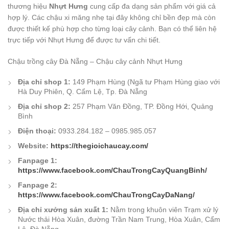
thương hiệu
Nhựt Hưng
cung cấp đa dạng sản phẩm với giá cả
hợp lý. Các chậu xi măng nhẹ tại đây không chỉ bền đẹp mà còn
được thiết kế phù hợp cho từng loại cây cảnh. Bạn có thể liên hệ
trực tiếp với Nhựt Hưng để được tư vấn chi tiết.
Chậu trồng cây Đà Nẵng – Chậu cây cảnh Nhựt Hưng
Địa chỉ shop 1:
149 Phạm Hùng (Ngã tư Phạm Hùng giao với
Hà Duy Phiên, Q. Cẩm Lệ, Tp. Đà Nẵng
Địa chỉ shop 2:
257 Phạm Văn Đồng, TP. Đồng Hới, Quảng
Bình
Điện thoại:
0933.284.182 – 0985.985.057
Website:
https://thegioichaucay.com/
Fanpage 1:
https://www.facebook.com/ChauTrongCayQuangBinh/
Fanpage 2:
https://www.facebook.com/ChauTrongCayDaNang/
Địa chỉ xưởng sản xuất 1:
Nằm trong khuôn viên Trạm xử lý
Nước thải Hòa Xuân, đường Trần Nam Trung, Hòa Xuân, Cẩm