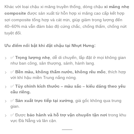
Khác với loại chậu xi măng truyền thống, dòng chậu
xi măng nhẹ
composite
được sản xuất từ hỗn hợp xi măng cao cấp kết hợp
sợi composite tổng hợp và cát mịn, giúp giảm trọng lượng đến
40–60% mà vẫn đảm bảo độ cứng chắc, chống thấm, chống nứt
tuyệt đối.
Ưu điểm nổi bật khi đặt chậu tại Nhựt Hưng:
✅
Trọng lượng nhẹ
, dễ di chuyển, lắp đặt ở mọi không gian
như ban công, sân thượng, sảnh, hành lang.
✅
Bền màu, không thấm nước, không rêu mốc
, thích hợp
với khí hậu miền Trung nắng nóng.
✅
Tùy chỉnh kích thước – màu sắc – kiểu dáng theo yêu
cầu riêng.
✅
Sản xuất trực tiếp tại xưởng
, giá gốc không qua trung
gian.
✅ Được
bảo hành và hỗ trợ vận chuyển tận nơi
trong khu
vực Đà Nẵng và lân cận.