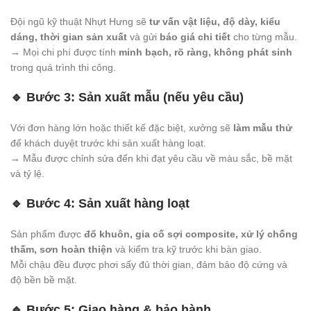
Đội ngũ kỹ thuật Nhựt Hưng sẽ
tư vấn vật liệu, độ dày, kiểu
dáng, thời gian sản xuất
và gửi
báo giá chi tiết
cho từng mẫu.
→ Mọi chi phí được tính
minh bạch, rõ ràng, không phát sinh
trong quá trình thi công.
🔹
Bước 3: Sản xuất mẫu (nếu yêu cầu)
Với đơn hàng lớn hoặc thiết kế đặc biệt, xưởng sẽ
làm mẫu thử
để khách duyệt trước khi sản xuất hàng loạt.
→ Mẫu được chỉnh sửa đến khi đạt yêu cầu về màu sắc, bề mặt
và tỷ lệ.
🔹
Bước 4: Sản xuất hàng loạt
Sản phẩm được
đổ khuôn, gia cố sợi composite, xử lý chống
thấm, sơn hoàn thiện
và kiểm tra kỹ trước khi bàn giao.
Mỗi chậu đều được phơi sấy đủ thời gian, đảm bảo độ cứng và
độ bền bề mặt.
🔹
Bước 5: Giao hàng & bảo hành