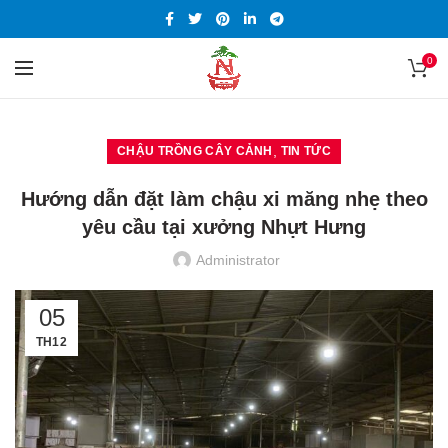
0
,
CHẬU TRỒNG CÂY CẢNH
TIN TỨC
Hướng dẫn đặt làm chậu xi măng nhẹ theo
yêu cầu tại xưởng Nhựt Hưng
Administrator
05
TH12