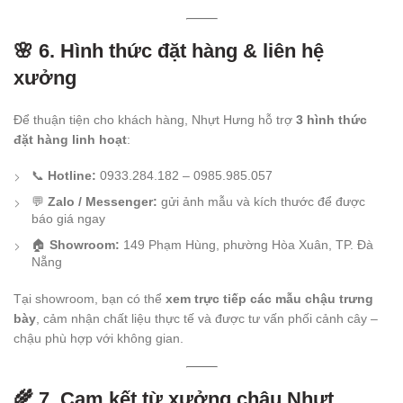
🌸 6. Hình thức đặt hàng & liên hệ
xưởng
Để thuận tiện cho khách hàng, Nhựt Hưng hỗ trợ
3 hình thức
đặt hàng linh hoạt
:
📞
Hotline:
0933.284.182 – 0985.985.057
💬
Zalo / Messenger:
gửi ảnh mẫu và kích thước để được
báo giá ngay
🏠
Showroom:
149 Phạm Hùng, phường Hòa Xuân, TP. Đà
Nẵng
Tại showroom, bạn có thể
xem trực tiếp các mẫu chậu trưng
bày
, cảm nhận chất liệu thực tế và được tư vấn phối cảnh cây –
chậu phù hợp với không gian.
🌾 7. Cam kết từ xưởng chậu Nhựt