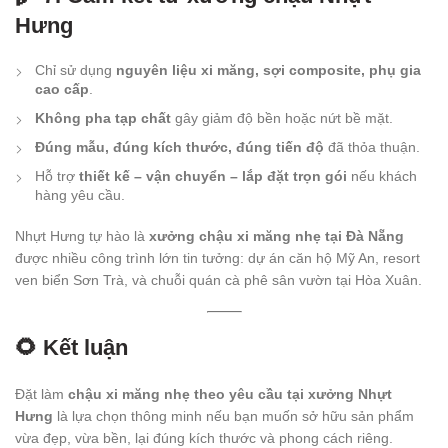
Hưng
Chỉ sử dụng
nguyên liệu xi măng, sợi composite, phụ gia
cao cấp
.
Không pha tạp chất
gây giảm độ bền hoặc nứt bề mặt.
Đúng mẫu, đúng kích thước, đúng tiến độ
đã thỏa thuận.
Hỗ trợ
thiết kế – vận chuyển – lắp đặt trọn gói
nếu khách
hàng yêu cầu.
Nhựt Hưng tự hào là
xưởng chậu xi măng nhẹ tại Đà Nẵng
được nhiều công trình lớn tin tưởng: dự án căn hộ Mỹ An, resort
ven biển Sơn Trà, và chuỗi quán cà phê sân vườn tại Hòa Xuân.
🌻 Kết luận
Đặt làm
chậu xi măng nhẹ theo yêu cầu tại xưởng Nhựt
Hưng
là lựa chọn thông minh nếu bạn muốn sở hữu sản phẩm
vừa đẹp, vừa bền, lại đúng kích thước và phong cách riêng.