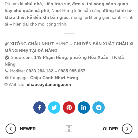
Dù bạn là
chủ nhà, kiến trúc sư, đơn vị thi công cảnh quan
hay chủ quán cà phê
, Nhựt Hưng luôn sẵn sàng
đồng hành từ
khâu thiết kế đến khi bàn giao
, mang lại không gian xanh – tinh
tế – hiện đại cho mọi công trình.
🌿 XƯỞNG CHẬU NHỰT HƯNG – CHUYÊN SẢN XUẤT CHẬU XI
MĂNG NHẸ TẠI ĐÀ NẴNG
🏠 Showroom:
149 Phạm Hùng, phường Hòa Xuân, TP. Đà
Nẵng
📞 Hotline:
0933.284.182 – 0985.985.057
📸 Fanpage:
Chậu Cảnh Nhựt Hưng
🌐 Website:
chaucaydanang.com
NEWER
OLDER