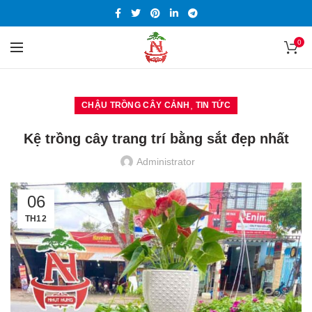
0
,
CHẬU TRỒNG CÂY CẢNH
TIN TỨC
Kệ trồng cây trang trí bằng sắt đẹp nhất
Administrator
06
TH12