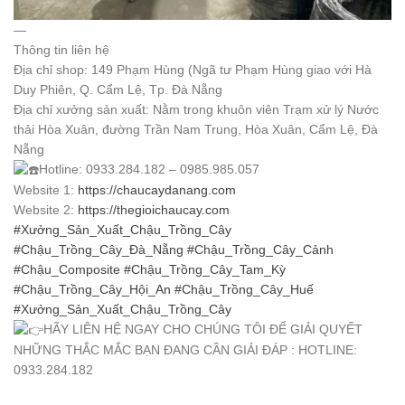
—
Thông tin liên hệ
Địa chỉ shop: 149 Phạm Hùng (Ngã tư Phạm Hùng giao với Hà
Duy Phiên, Q. Cẩm Lệ, Tp. Đà Nẵng
Địa chỉ xưởng sản xuất: Nằm trong khuôn viên Trạm xử lý Nước
thải Hòa Xuân, đường Trần Nam Trung, Hòa Xuân, Cẩm Lệ, Đà
Nẵng
Hotline: 0933.284.182 – 0985.985.057
Website 1:
https://chaucaydanang.com
Website 2:
https://thegioichaucay.com
#Xưởng_Sản_Xuất_Chậu_Trồng_Cây
#Chậu_Trồng_Cây_Đà_Nẵng
#Chậu_Trồng_Cây_Cảnh
#Chậu_Composite
#Chậu_Trồng_Cây_Tam_Kỳ
#Chậu_Trồng_Cây_Hội_An
#Chậu_Trồng_Cây_Huế
#Xưởng_Sản_Xuất_Chậu_Trồng_Cây
HÃY LIÊN HỆ NGAY CHO CHÚNG TÔI ĐỂ GIẢI QUYẾT
NHỮNG THẮC MẮC BẠN ĐANG CẦN GIẢI ĐÁP : HOTLINE:
0933.284.182