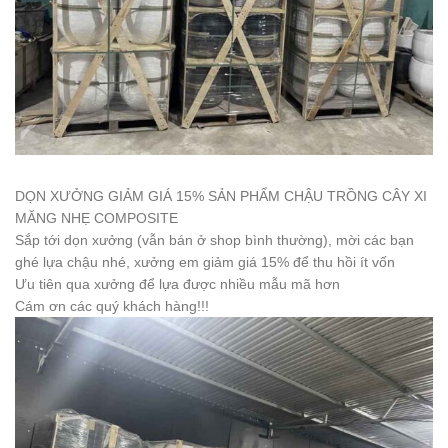
DỌN XƯỞNG GIẢM GIÁ 15% SẢN PHẨM CHẬU TRỒNG CÂY XI
MĂNG NHẸ COMPOSITE
Sắp tới dọn xưởng (vẫn bán ở shop bình thường), mời các bạn
ghé lựa chậu nhé, xưởng em giảm giá 15% để thu hồi ít vốn
Ưu tiên qua xưởng để lựa được nhiều mẫu mã hơn
Cám ơn các quý khách hàng!!!