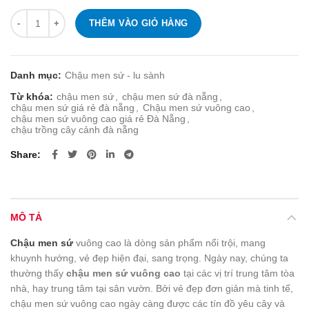
Số lượng
THÊM VÀO GIỎ HÀNG
Danh mục:
Chậu men sứ - lu sành
Từ khóa:
chậu men sứ
,
chậu men sứ đà nẵng
,
chậu men sứ giá rẻ đà nẵng
,
Chậu men sứ vuông cao
,
chậu men sứ vuông cao giá rẻ Đà Nẵng
,
chậu trồng cây cảnh đà nẵng
Share
MÔ TẢ
Chậu men sứ
vuông cao là dòng sản phẩm nổi trội, mang
khuynh hướng, vẻ đẹp hiện đại, sang trọng. Ngày nay, chúng ta
thường thấy
chậu men sứ vuông cao
tại các vị trí trung tâm tòa
nhà, hay trung tâm tại sân vườn. Bởi vẻ đẹp đơn giản mà tinh tế,
chậu men sứ vuông cao ngày càng được các tín đồ yêu cây và