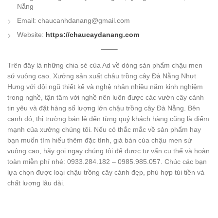
Nẵng
Email: chaucanhdanang@gmail.com
Website:
https://chaucaydanang.com
Trên đây là những chia sẻ của Ad về dòng sản phẩm chậu men
sứ vuông cao. Xưởng sản xuất chậu trồng cây Đà Nẵng Nhựt
Hưng với đội ngũ thiết kế và nghệ nhân nhiều năm kinh nghiệm
trong nghề, tận tâm với nghề nên luôn được các vườn cây cảnh
tin yêu và đặt hàng số lượng lớn chậu trồng cây Đà Nẵng. Bên
cạnh đó, thị trường bán lẻ đến từng quý khách hàng cũng là điểm
mạnh của xưởng chúng tôi. Nếu có thắc mắc về sản phẩm hay
bạn muốn tìm hiểu thêm đặc tính, giá bán của chậu men sứ
vuông cao, hãy gọi ngay chúng tôi để được tư vấn cụ thể và hoàn
toàn miễn phí nhé: 0933.284.182 – 0985.985.057. Chúc các bạn
lựa chọn được loại chậu trồng cây cảnh đẹp, phù hợp túi tiền và
chất lượng lâu dài.