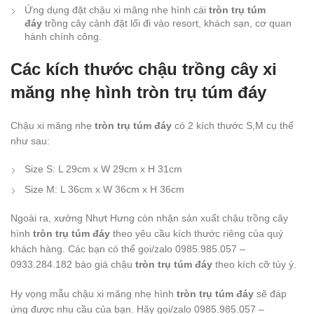
Ứng dụng đặt chậu xi măng nhẹ hình cái
tròn trụ túm
đáy
trồng cây cảnh đặt lối đi vào resort, khách sạn, cơ quan
hành chính công.
Các kích thước chậu trồng cây xi
măng nhẹ hình tròn trụ túm đáy
Chậu xi măng nhẹ
tròn trụ túm đáy
có 2 kích thước S,M cụ thể
như sau:
Size S: L 29cm x W 29cm x H 31cm
Size M: L 36cm x W 36cm x H 36cm
Ngoài ra, xưởng Nhựt Hưng còn nhận sản xuất chậu trồng cây
hình
tròn trụ túm đáy
theo yêu cầu kích thước riêng của quý
khách hàng. Các bạn có thể gọi/zalo 0985.985.057 –
0933.284.182 báo giá chậu
tròn trụ túm đáy
theo kích cỡ tùy ý.
Hy vọng mẫu chậu xi măng nhẹ hình
tròn trụ túm đáy
sẽ đáp
ứng được nhu cầu của bạn. Hãy gọi/zalo 0985.985.057 –