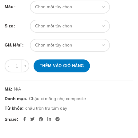
Màu
Size
Giá lẻ/sỉ
Số lượng
THÊM VÀO GIỎ HÀNG
Mã:
N/A
Danh mục:
Chậu xi măng nhẹ composite
Từ khóa:
chậu tròn trụ túm đáy
Share