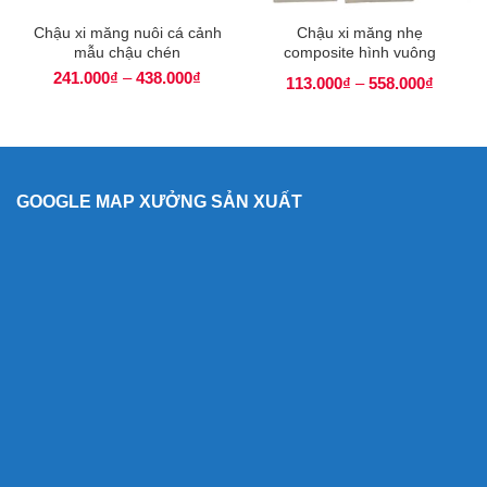
Chậu xi măng nuôi cá cảnh
Chậu xi măng nhẹ
mẫu chậu chén
composite hình vuông
241.000
₫
–
438.000
₫
113.000
₫
–
558.000
₫
GOOGLE MAP XƯỞNG SẢN XUẤT