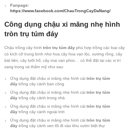
Fanpage:
https://www.facebook.com/ChauTrongCayDaNang/
Công dụng chậu xi măng nhẹ hình
tròn trụ túm đáy
Chậu trồng cây hình
tròn trụ túm đáy
phù hợp trồng các loại cây
có kích cỡ trung bình như hoa cây hoa vạn lộc, xương rồng, cây
bát tiên, cây lưỡi hổ, cây mai vạn phúc… có thể đặt tại các vị trí
sang trọng và thẩm mỹ như sau:
Ứng dụng đặt chậu xi măng nhẹ hình cái
tròn trụ túm
đáy
trồng cây cảnh ban công
Ứng dụng đặt chậu xi măng nhẹ hình cái
tròn trụ túm
đáy
trồng cây cảnh trong nhà
Ứng dụng đặt chậu xi măng nhẹ hình cái
tròn trụ túm
đáy
trồng cây cảnh ngoài trời
Ứng dụng đặt chậu xi măng nhẹ hình cái
tròn trụ túm
đáy
trồng cây cảnh ven lối đi vào khu vườn biệt thự