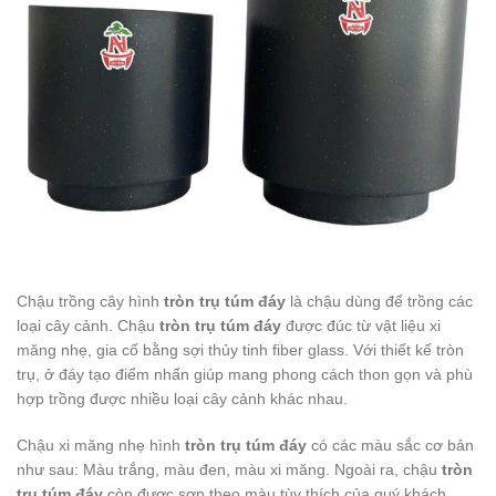
Chậu trồng cây hình
tròn trụ túm đáy
là chậu dùng để trồng các
loại cây cảnh. Chậu
tròn trụ túm đáy
được đúc từ vật liệu xi
măng nhẹ, gia cố bằng sợi thủy tinh fiber glass. Với thiết kế tròn
trụ, ở đáy tạo điểm nhấn giúp mang phong cách thon gọn và phù
hợp trồng được nhiều loại cây cảnh khác nhau.
Chậu xi măng nhẹ hình
tròn trụ túm đáy
có các màu sắc cơ bản
như sau: Màu trắng, màu đen, màu xi măng. Ngoài ra, chậu
tròn
trụ túm đáy
còn được sơn theo màu tùy thích của quý khách