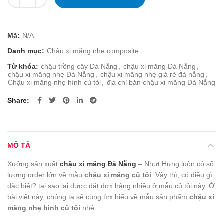
Mã:
N/A
Danh mục:
Chậu xi măng nhẹ composite
Từ khóa:
chậu trồng cây Đà Nẵng
,
chậu xi măng Đà Nẵng
,
chậu xi măng nhẹ Đà Nẵng
,
chậu xi măng nhẹ giá rẻ đà nẵng
,
Chậu xi măng nhẹ hình củ tỏi
,
địa chỉ bán chậu xi măng Đà Nẵng
Share
MÔ TẢ
Xưởng sản xuất
chậu xi măng Đà Nẵng
– Nhựt Hưng luôn có số
lượng order lớn về mẫu
chậu xi măng củ tỏi
. Vậy thì, có điều gì
đặc biệt? tại sao lại được đặt đơn hàng nhiều ở mẫu củ tỏi này. Ở
bài viết này, chúng ta sẽ cùng tìm hiểu về mẫu sản phẩm
chậu xi
măng nhẹ hình củ tỏi
nhé.