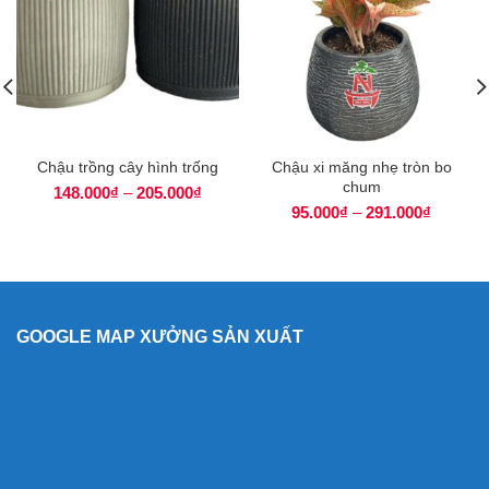
Chậu trồng cây hình trống
Chậu xi măng nhẹ tròn bo
chum
148.000
₫
–
205.000
₫
95.000
₫
–
291.000
₫
GOOGLE MAP XƯỞNG SẢN XUẤT