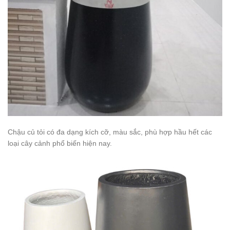
Chậu củ tỏi có đa dạng kích cỡ, màu sắc, phù hợp hầu hết các
loại cây cảnh phổ biến hiện nay.