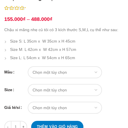
155.000
₫
–
488.000
₫
Chậu xi măng nhẹ củ tỏi có 3 kích thước S,M,L cụ thể như sau:
Size S: L 35cm x W 35cm x H 45cm
Size M: L 42cm x W 42cm x H 57cm
Size L: L 54cm x W 54cm x H 65cm
Màu
Size
Giá lẻ/sỉ
Số lượng
THÊM VÀO GIỎ HÀNG