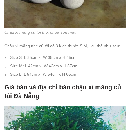
Chậu xi măng củ tỏi thô, chưa sơn màu
Chậu xi măng nhẹ củ tỏi có 3 kích thước S,M,L cụ thể như sau:
Size S: L 35cm x W 35cm x H 45cm
Size M: L 42cm x W 42cm x H 57cm
Size L: L 54cm x W 54cm x H 65cm
Giá bán và địa chỉ bán chậu xi măng củ
tỏi Đà Nẵng