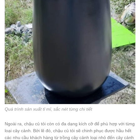
Quá trình sản xuất tỉ mỉ, sắc nét từng chi tiết
Ngoài ra, chậu củ tỏi còn có đa dạng kích cỡ để phù hợp với từng
loại cây cảnh. Bởi lẽ đó, chậu củ tỏi sẽ chinh phục được hầu hết
các nhu cầu khách hàng từ trồng cây cảnh loại nhỏ đến cây cảnh