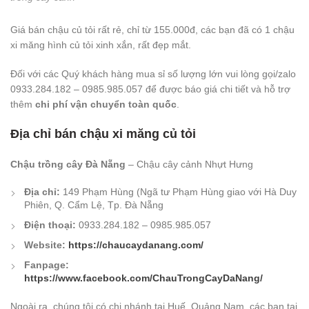
Giá bán chậu củ tỏi rất rẻ, chỉ từ 155.000đ, các bạn đã có 1 chậu
xi măng hình củ tỏi xinh xắn, rất đẹp mắt.
Đối với các Quý khách hàng mua sỉ số lượng lớn vui lòng gọi/zalo
0933.284.182 – 0985.985.057 để được báo giá chi tiết và hỗ trợ
thêm
chi phí vận chuyển toàn quốc
.
Địa chỉ bán chậu xi măng củ tỏi
Chậu trồng cây Đà Nẵng
– Chậu cây cảnh Nhựt Hưng
Địa chỉ:
149 Phạm Hùng (Ngã tư Phạm Hùng giao với Hà Duy
Phiên, Q. Cẩm Lệ, Tp. Đà Nẵng
Điện thoại:
0933.284.182 – 0985.985.057
Website:
https://chaucaydanang.com/
Fanpage:
https://www.facebook.com/ChauTrongCayDaNang/
Ngoài ra, chúng tôi có chi nhánh tại Huế, Quảng Nam, các bạn tại