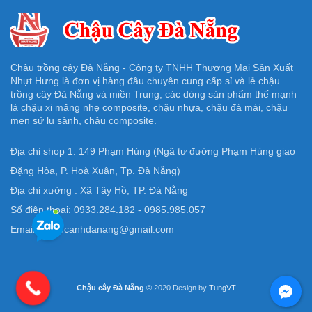
Chậu trồng cây Đà Nẵng - Công ty TNHH Thương Mại Sản Xuất
Nhựt Hưng là đơn vị hàng đầu chuyên cung cấp sỉ và lẻ chậu
trồng cây Đà Nẵng và miền Trung, các dòng sản phẩm thế mạnh
là chậu xi măng nhẹ composite, chậu nhựa, chậu đá mài, chậu
men sứ lu sành, chậu composite.
Địa chỉ shop 1: 149 Phạm Hùng (Ngã tư đường Phạm Hùng giao
Đặng Hòa, P. Hoà Xuân, Tp. Đà Nẵng)
Địa chỉ xưởng : Xã Tây Hồ, TP. Đà Nẵng
Số điện thoại: 0933.284.182 - 0985.985.057
Email: Chaucanhdanang@gmail.com
Chậu cây Đà Nẵng
© 2020 Design by
TungVT