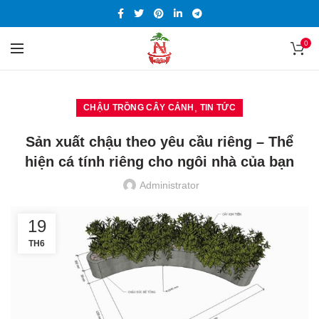
0
,
CHẬU TRỒNG CÂY CẢNH
TIN TỨC
Sản xuất chậu theo yêu cầu riêng – Thể
hiện cá tính riêng cho ngôi nhà của bạn
Administrator
19
TH6