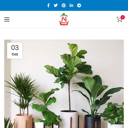
0
03
TH9