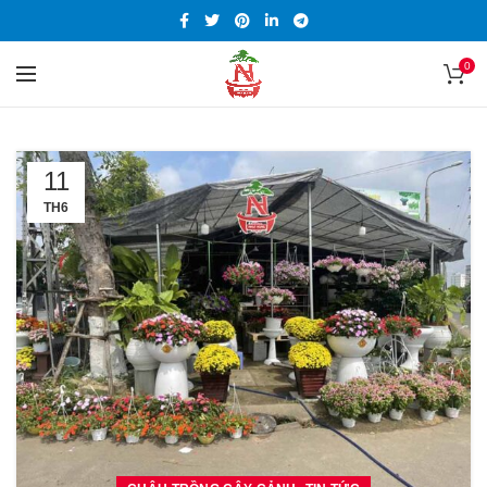
0
11
TH6