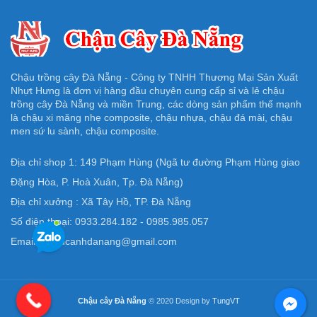
Chậu trồng cây Đà Nẵng - Công ty TNHH Thương Mại Sản Xuất
Nhựt Hưng là đơn vị hàng đầu chuyên cung cấp sỉ và lẻ chậu
trồng cây Đà Nẵng và miền Trung, các dòng sản phẩm thế mạnh
là chậu xi măng nhẹ composite, chậu nhựa, chậu đá mài, chậu
men sứ lu sành, chậu composite.
Địa chỉ shop 1: 149 Phạm Hùng (Ngã tư đường Phạm Hùng giao
Đặng Hòa, P. Hoà Xuân, Tp. Đà Nẵng)
Địa chỉ xưởng : Xã Tây Hồ, TP. Đà Nẵng
Số điện thoại: 0933.284.182 - 0985.985.057
Email: Chaucanhdanang@gmail.com
Chậu cây Đà Nẵng
© 2020 Design by
TungVT