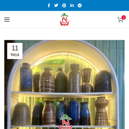
0
11
TH10