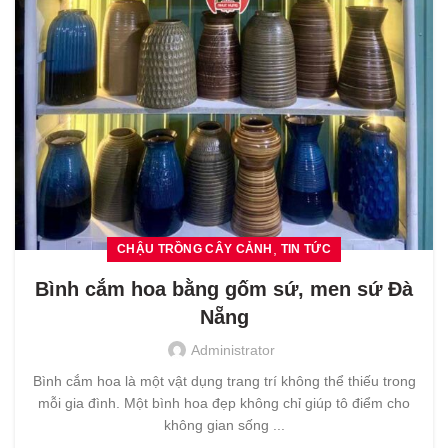
,
CHẬU TRỒNG CÂY CẢNH
TIN TỨC
Bình cắm hoa bằng gốm sứ, men sứ Đà
Nẵng
Administrator
Bình cắm hoa là một vật dụng trang trí không thể thiếu trong
mỗi gia đình. Một bình hoa đẹp không chỉ giúp tô điểm cho
không gian sống ...