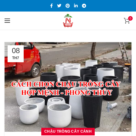
0
08
TH7
CHẬU TRỒNG CÂY CẢNH