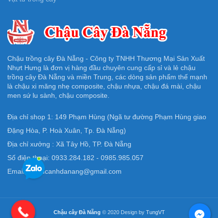
Chậu trồng cây Đà Nẵng - Công ty TNHH Thương Mại Sản Xuất
Nhựt Hưng là đơn vị hàng đầu chuyên cung cấp sỉ và lẻ chậu
trồng cây Đà Nẵng và miền Trung, các dòng sản phẩm thế mạnh
là chậu xi măng nhẹ composite, chậu nhựa, chậu đá mài, chậu
men sứ lu sành, chậu composite.
Địa chỉ shop 1: 149 Phạm Hùng (Ngã tư đường Phạm Hùng giao
Đặng Hòa, P. Hoà Xuân, Tp. Đà Nẵng)
Địa chỉ xưởng : Xã Tây Hồ, TP. Đà Nẵng
Số điện thoại: 0933.284.182 - 0985.985.057
Email: Chaucanhdanang@gmail.com
Chậu cây Đà Nẵng
© 2020 Design by
TungVT