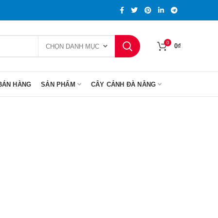
0
0
₫
CHỌN DANH MỤC
BÁN HÀNG
SẢN PHẨM
CÂY CẢNH ĐÀ NẴNG