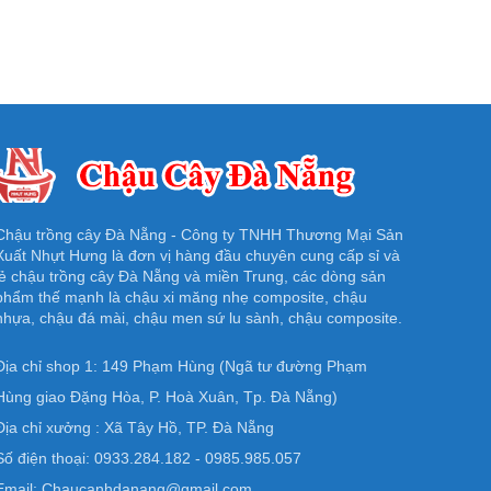
Chậu trồng cây Đà Nẵng - Công ty TNHH Thương Mại Sản
Xuất Nhựt Hưng là đơn vị hàng đầu chuyên cung cấp sỉ và
lẻ chậu trồng cây Đà Nẵng và miền Trung, các dòng sản
phẩm thế mạnh là chậu xi măng nhẹ composite, chậu
nhựa, chậu đá mài, chậu men sứ lu sành, chậu composite.
Địa chỉ shop 1: 149 Phạm Hùng (Ngã tư đường Phạm
Hùng giao Đặng Hòa, P. Hoà Xuân, Tp. Đà Nẵng)
Địa chỉ xưởng : Xã Tây Hồ, TP. Đà Nẵng
Số điện thoại: 0933.284.182 - 0985.985.057
Email: Chaucanhdanang@gmail.com