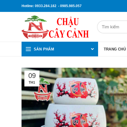
Hotline: 0933.284.182 - 0985.985.057
SẢN PHẨM
TRANG CHỦ
09
TH1