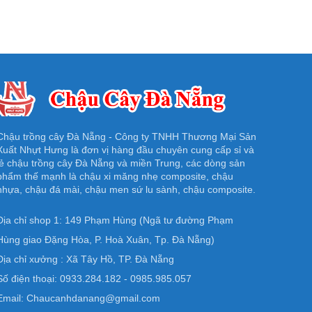
Chậu trồng cây Đà Nẵng - Công ty TNHH Thương Mại Sản
Xuất Nhựt Hưng là đơn vị hàng đầu chuyên cung cấp sỉ và
lẻ chậu trồng cây Đà Nẵng và miền Trung, các dòng sản
phẩm thế mạnh là chậu xi măng nhẹ composite, chậu
nhựa, chậu đá mài, chậu men sứ lu sành, chậu composite.
Địa chỉ shop 1: 149 Phạm Hùng (Ngã tư đường Phạm
Hùng giao Đặng Hòa, P. Hoà Xuân, Tp. Đà Nẵng)
Địa chỉ xưởng : Xã Tây Hồ, TP. Đà Nẵng
Số điện thoại: 0933.284.182 - 0985.985.057
Email: Chaucanhdanang@gmail.com