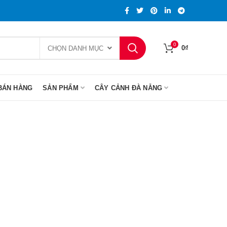
0
0
₫
CHỌN DANH MỤC
BÁN HÀNG
SẢN PHẨM
CÂY CẢNH ĐÀ NẴNG