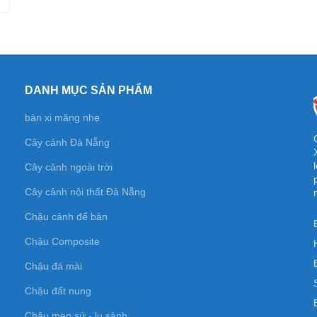
DANH MỤC SẢN PHẨM
bàn xi măng nhẹ
Cây cảnh Đà Nẵng
Cây cảnh ngoài trời
Cây cảnh nội thất Đà Nẵng
Chậu cảnh để bàn
Chậu Composite
Chậu đá mài
Chậu đất nung
Chậu men sứ - lu sành