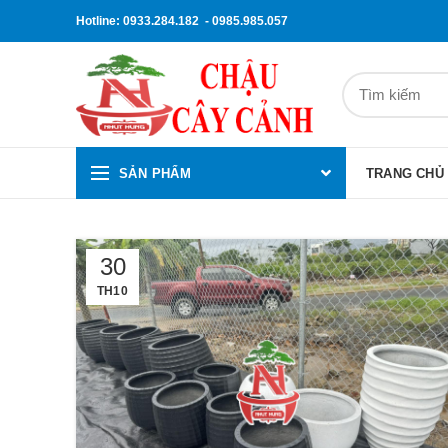
Hotline: 0933.284.182 - 0985.985.057
SẢN PHẨM
TRANG CHỦ
30
TH10