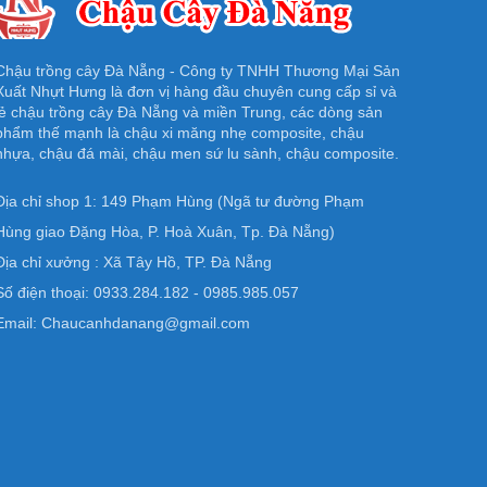
Chậu trồng cây Đà Nẵng - Công ty TNHH Thương Mại Sản
Xuất Nhựt Hưng là đơn vị hàng đầu chuyên cung cấp sỉ và
lẻ chậu trồng cây Đà Nẵng và miền Trung, các dòng sản
phẩm thế mạnh là chậu xi măng nhẹ composite, chậu
nhựa, chậu đá mài, chậu men sứ lu sành, chậu composite.
Địa chỉ shop 1: 149 Phạm Hùng (Ngã tư đường Phạm
Hùng giao Đặng Hòa, P. Hoà Xuân, Tp. Đà Nẵng)
Địa chỉ xưởng : Xã Tây Hồ, TP. Đà Nẵng
Số điện thoại: 0933.284.182 - 0985.985.057
Email: Chaucanhdanang@gmail.com