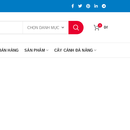
0
0
₫
CHỌN DANH MỤC
BÁN HÀNG
SẢN PHẨM
CÂY CẢNH ĐÀ NẴNG