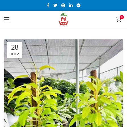
0
28
TH12