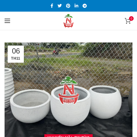
0
06
TH11