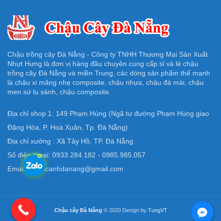
Chậu trồng cây Đà Nẵng - Công ty TNHH Thương Mại Sản Xuất
Nhựt Hưng là đơn vị hàng đầu chuyên cung cấp sỉ và lẻ chậu
trồng cây Đà Nẵng và miền Trung, các dòng sản phẩm thế mạnh
là chậu xi măng nhẹ composite, chậu nhựa, chậu đá mài, chậu
men sứ lu sành, chậu composite.
Địa chỉ shop 1: 149 Phạm Hùng (Ngã tư đường Phạm Hùng giao
Đặng Hòa, P. Hoà Xuân, Tp. Đà Nẵng)
Địa chỉ xưởng : Xã Tây Hồ, TP. Đà Nẵng
Số điện thoại: 0933.284.182 - 0985.985.057
Email: Chaucanhdanang@gmail.com
Chậu cây Đà Nẵng
© 2020 Design by
TungVT