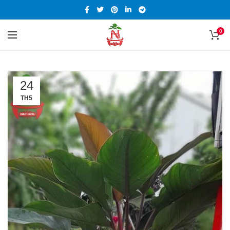
0
24
TH5