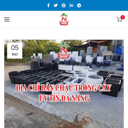
0
05
TH7