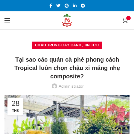
0
,
CHẬU TRỒNG CÂY CẢNH
TIN TỨC
Tại sao các quán cà phê phong cách
Tropical luôn chọn chậu xi măng nhẹ
composite?
Administrator
28
TH8