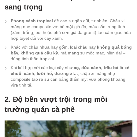
sang trọng
Phong cách tropical
đề cao sự gần gũi, tự nhiên. Chậu xi
măng nhẹ composite với bề mặt giả đá, màu sắc trung tính
(xám, trắng, be, hoặc phủ sơn giả đá granit) tạo cảm giác hòa
hợp tuyệt đối với cây xanh.
Khác với chậu nhựa hay gốm, loại chậu này
không quá bóng
bẩy, không quá cầu kỳ
, mà mang sự mộc mạc, hiện đại –
đúng tinh thần tropical.
Khi kết hợp với các loại cây như
cọ, dừa cảnh, trầu bà lá xẻ,
chuối cảnh, lưỡi hổ, dương xỉ…
, chậu xi măng nhẹ
composite tạo ra sự cân bằng thẩm mỹ: vừa phóng khoáng
vừa tinh tế.
2. Độ bền vượt trội trong môi
trường quán cà phê