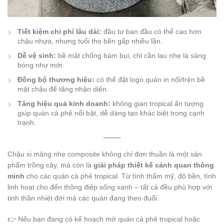
Tiết kiệm chi phí lâu dài:
đầu tư ban đầu có thể cao hơn
chậu nhựa, nhưng tuổi thọ bền gấp nhiều lần.
Dễ vệ sinh:
bề mặt chống bám bụi, chỉ cần lau nhẹ là sáng
bóng như mới.
Đồng bộ thương hiệu:
có thể đặt logo quán in nổi/trên bề
mặt chậu để tăng nhận diện.
Tăng hiệu quả kinh doanh:
không gian tropical ấn tượng
giúp quán cà phê nổi bật, dễ dàng tạo khác biệt trong cạnh
tranh.
Chậu xi măng nhẹ composite không chỉ đơn thuần là một sản
phẩm trồng cây, mà còn là
giải pháp thiết kế cảnh quan thông
minh
cho các quán cà phê tropical. Từ tính thẩm mỹ, độ bền, tính
linh hoạt cho đến thông điệp sống xanh – tất cả đều phù hợp với
tinh thần nhiệt đới mà các quán đang theo đuổi.
👉 Nếu bạn đang có kế hoạch mở quán cà phê tropical hoặc