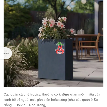
Các quán cà phê tropical thường có
không gian mở
, nhiều cây
xanh bố trí ngoài trời, gần biển hoặc sông (như các quán ở Đà
Nẵng – Hội An – Nha Trang).