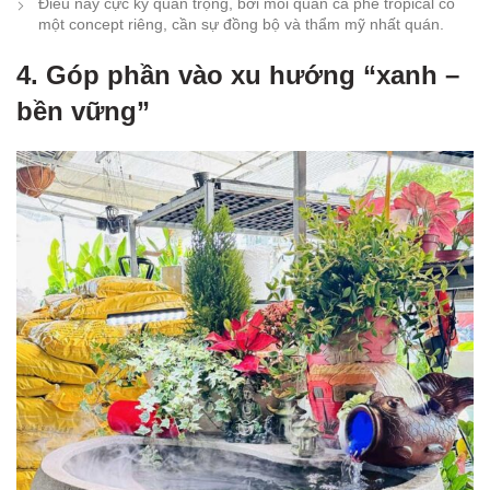
Điều này cực kỳ quan trọng, bởi mỗi quán cà phê tropical có
một concept riêng, cần sự đồng bộ và thẩm mỹ nhất quán.
4. Góp phần vào xu hướng “xanh –
bền vững”