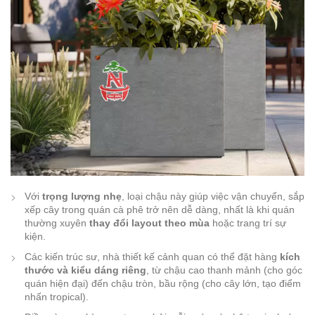
Với
trọng lượng nhẹ
, loại chậu này giúp việc vận chuyển, sắp
xếp cây trong quán cà phê trở nên dễ dàng, nhất là khi quán
thường xuyên
thay đổi layout theo mùa
hoặc trang trí sự
kiện.
Các kiến trúc sư, nhà thiết kế cảnh quan có thể đặt hàng
kích
thước và kiểu dáng riêng
, từ chậu cao thanh mảnh (cho góc
quán hiện đại) đến chậu tròn, bầu rộng (cho cây lớn, tạo điểm
nhấn tropical).