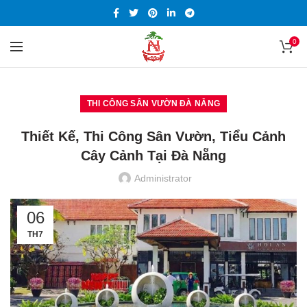
0
THI CÔNG SÂN VƯỜN ĐÀ NẴNG
Thiết Kế, Thi Công Sân Vườn, Tiểu Cảnh
Cây Cảnh Tại Đà Nẵng
Administrator
06
TH7