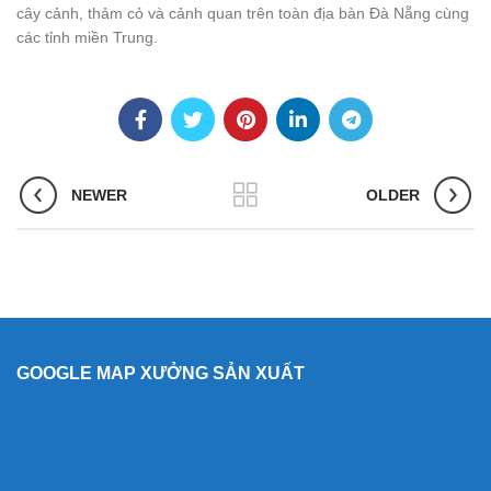
cây cảnh, thảm cỏ và cảnh quan trên toàn địa bàn Đà Nẵng cùng
các tỉnh miền Trung.
NEWER
OLDER
GOOGLE MAP XƯỞNG SẢN XUẤT