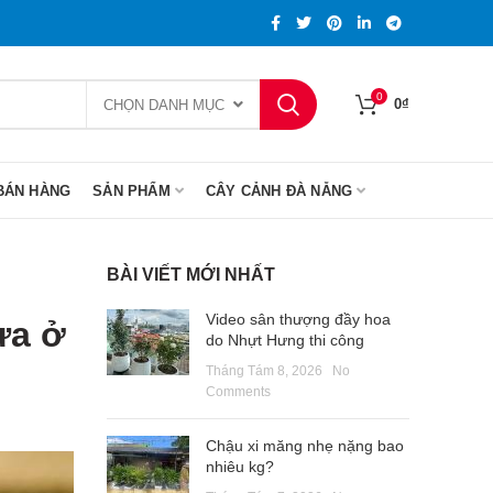
0
0
₫
CHỌN DANH MỤC
BÁN HÀNG
SẢN PHẨM
CÂY CẢNH ĐÀ NẴNG
BÀI VIẾT MỚI NHẤT
Video sân thượng đầy hoa
ựa ở
do Nhựt Hưng thi công
Tháng Tám 8, 2026
No
Comments
Chậu xi măng nhẹ nặng bao
nhiêu kg?