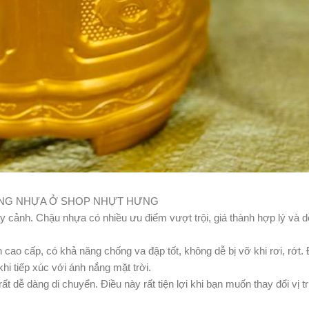
ẰNG NHỰA Ở SHOP NHỰT HƯNG
y cảnh. Chậu nhựa có nhiều ưu điểm vượt trội, giá thành hợp lý và 
o cấp, có khả năng chống va đập tốt, không dễ bị vỡ khi rơi, rớt. 
hi tiếp xúc với ánh nắng mặt trời.
ất dễ dàng di chuyển. Điều này rất tiện lợi khi bạn muốn thay đổi vị t