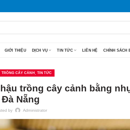
GIỚI THIỆU
DỊCH VỤ
TIN TỨC
LIÊN HỆ
CHÍNH SÁCH 
,
 TRỒNG CÂY CẢNH
TIN TỨC
hậu trồng cây cảnh bằng nh
Đà Nẵng
sted by
Administrator