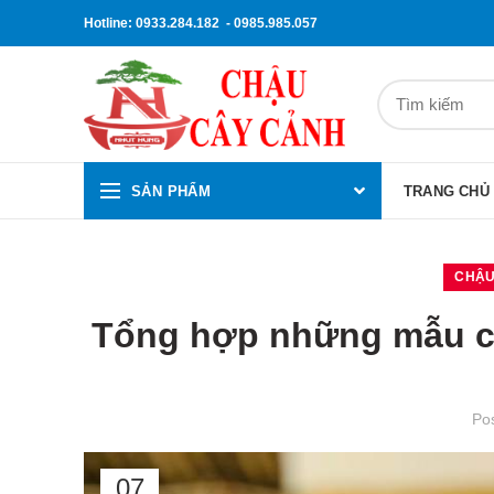
Hotline: 0933.284.182 - 0985.985.057
SẢN PHẨM
TRANG CHỦ
CHẬU
Tổng hợp những mẫu c
Po
07