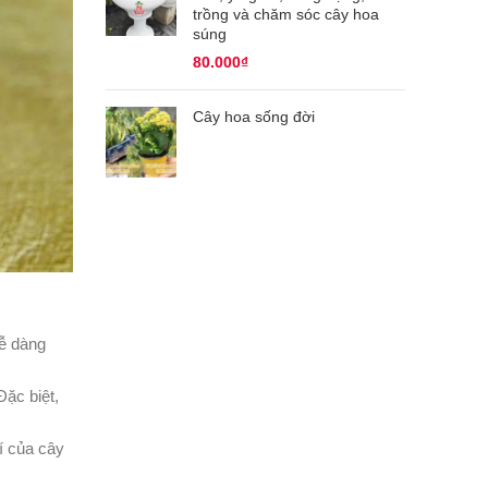
trồng và chăm sóc cây hoa
súng
80.000
₫
Cây hoa sống đời
dễ dàng
Đặc biệt,
rí của cây