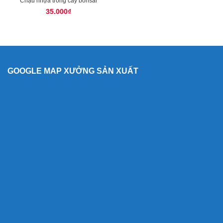
Chậu nhựa trồng cây bonsai
35.000
₫
GOOGLE MAP XƯỞNG SẢN XUẤT