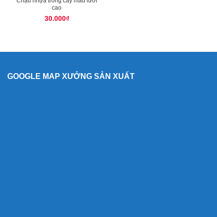
Chậu nhựa trồng cây mẫu lưới
cao
30.000
₫
GOOGLE MAP XƯỞNG SẢN XUẤT