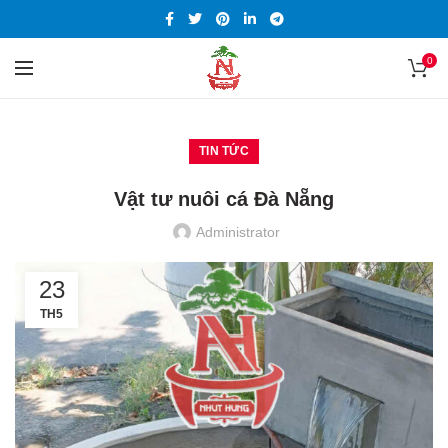
0
TIN TỨC
Vật tư nuôi cá Đà Nẵng
Administrator
23
TH5