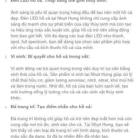
Đèn LED hồ cá: Thắp sáng thế giới thủy sinh:
Ánh sáng là yếu tố quan trọng hàng đầu để tạo nên một hồ cá
đẹp. Đèn LED hồ cá tại Nhựt Hưng không chỉ cung cấp ánh
sáng đủ mạnh cho sự phát triển của cây thủy sinh mà còn tạo
ra hiệu ứng màu sắc tuyệt vời, giúp hồ cá trở nên sống động
hơn bao giờ hết. Với đa dạng các loại đèn LED như thanh,
spot, full spectrum, bạn dễ dàng lựa chọn sản phẩm phù hợp
với nhu cầu và kích thước hồ cá của mình.
Vi sinh: Bí quyết cho hồ cá trong vắt:
Vi sinh đóng vai trò quan trọng trong việc duy trì sự cân bằng
sinh thái của hồ cá. Sản phẩm vi sinh tại Nhựt Hưng giúp xử lý
chất thải hữu cơ, giảm lượng amoniac, nitrit, nitrat, khử mùi hôi
và làm trong nước. Nhờ đó, hồ cá của bạn luôn sạch sẽ, tạo
môi trường sống lý tưởng cho cá và các sinh vật thủy sinh
khác.
Đá trang trí: Tạo điểm nhấn cho hồ cá:
Đá trang trí không chỉ giúp hồ cá trở nên đẹp mắt hơn mà còn
cung cấp nơi trú ẩn, sinh sản cho cá. Tại Nhựt Hưng, bạn sẽ
tìm thấy vô vàn loại đá trang trí với hình dáng, kích thước và
màu sắc đa dạng, từ đá tự nhiên đến đá nhân tạo.