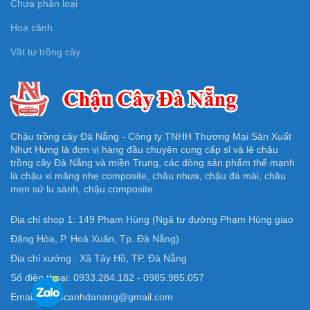
Chưa phân loại
Hoa cảnh
Vật tư trồng cây
Chậu trồng cây Đà Nẵng - Công ty TNHH Thương Mại Sản Xuất
Nhựt Hưng là đơn vị hàng đầu chuyên cung cấp sỉ và lẻ chậu
trồng cây Đà Nẵng và miền Trung, các dòng sản phẩm thế mạnh
là chậu xi măng nhẹ composite, chậu nhựa, chậu đá mài, chậu
men sứ lu sành, chậu composite.
Địa chỉ shop 1: 149 Phạm Hùng (Ngã tư đường Phạm Hùng giao
Đặng Hòa, P. Hoà Xuân, Tp. Đà Nẵng)
Địa chỉ xưởng : Xã Tây Hồ, TP. Đà Nẵng
Số điện thoại: 0933.284.182 - 0985.985.057
Email: Chaucanhdanang@gmail.com