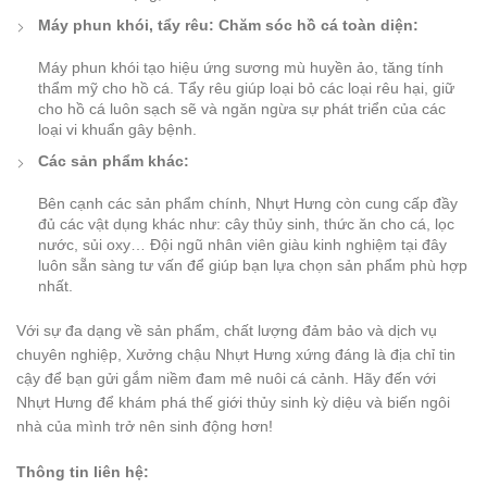
Máy phun khói, tẩy rêu: Chăm sóc hồ cá toàn diện:
Máy phun khói tạo hiệu ứng sương mù huyền ảo, tăng tính
thẩm mỹ cho hồ cá. Tẩy rêu giúp loại bỏ các loại rêu hại, giữ
cho hồ cá luôn sạch sẽ và ngăn ngừa sự phát triển của các
loại vi khuẩn gây bệnh.
Các sản phẩm khác:
Bên cạnh các sản phẩm chính, Nhựt Hưng còn cung cấp đầy
đủ các vật dụng khác như: cây thủy sinh, thức ăn cho cá, lọc
nước, sủi oxy… Đội ngũ nhân viên giàu kinh nghiệm tại đây
luôn sẵn sàng tư vấn để giúp bạn lựa chọn sản phẩm phù hợp
nhất.
Với sự đa dạng về sản phẩm, chất lượng đảm bảo và dịch vụ
chuyên nghiệp, Xưởng chậu Nhựt Hưng xứng đáng là địa chỉ tin
cậy để bạn gửi gắm niềm đam mê nuôi cá cảnh. Hãy đến với
Nhựt Hưng để khám phá thế giới thủy sinh kỳ diệu và biến ngôi
nhà của mình trở nên sinh động hơn!
Thông tin liên hệ: