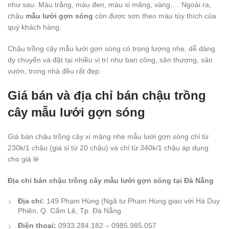
như sau: Màu trắng, màu đen, màu xi măng, vàng…. Ngoài ra,
chậu
mẫu lưới gợn sóng
còn được sơn theo màu tùy thích của
quý khách hàng.
Chậu trồng cây mẫu lưới gợn sóng
có trọng lượng nhẹ, dễ dàng
dy chuyển và đặt tại nhiều vị trí như ban công, sân thượng, sân
vườn, trong nhà đều rất đẹp.
Giá bán và địa chỉ bán chậu trồng
cây mẫu lưới gợn sóng
Giá bán chậu trồng cây xi măng nhẹ mẫu lưới gợn sóng chỉ từ
230k/1 chậu (giá sỉ từ 20 chậu) và chỉ từ 340k/1 chậu áp dụng
cho giá lẻ
Địa chỉ bán chậu trồng cây mẫu lưới gợn sóng tại Đà Nẵng
Địa chỉ:
149 Phạm Hùng (Ngã tư Phạm Hùng giao với Hà Duy
Phiên, Q. Cẩm Lệ, Tp. Đà Nẵng
Điện thoại:
0933.284.182 – 0985.985.057