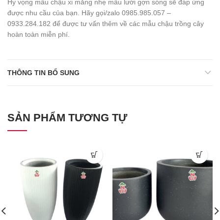
Hy vọng mẫu chậu xi măng nhẹ mẫu lưới gợn sóng
sẽ đáp ứng
được nhu cầu của bạn. Hãy gọi/zalo 0985.985.057 –
0933.284.182 để được tư vấn thêm về các mẫu chậu trồng cây
hoàn toàn miễn phí.
THÔNG TIN BỔ SUNG
SẢN PHẨM TƯƠNG TỰ