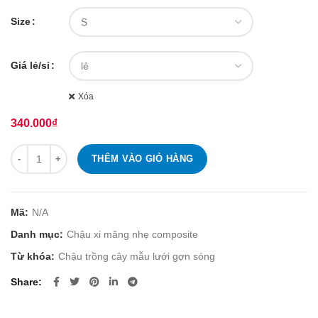
Size
Giá lẻ/sỉ
Xóa
340.000
₫
Số lượng
THÊM VÀO GIỎ HÀNG
Mã:
N/A
Danh mục:
Chậu xi măng nhẹ composite
Từ khóa:
Chậu trồng cây mẫu lưới gợn sóng
Share