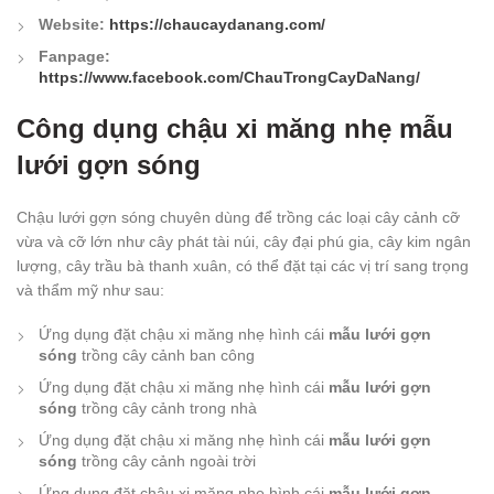
Website:
https://chaucaydanang.com/
Fanpage:
https://www.facebook.com/ChauTrongCayDaNang/
Công dụng chậu xi măng nhẹ mẫu
lưới gợn sóng
Chậu lưới gợn sóng chuyên dùng để trồng các loại cây cảnh cỡ
vừa và cỡ lớn như cây phát tài núi, cây đại phú gia, cây kim ngân
lượng, cây trầu bà thanh xuân, có thể đặt tại các vị trí sang trọng
và thẩm mỹ như sau:
Ứng dụng đặt chậu xi măng nhẹ hình cái
mẫu lưới gợn
sóng
trồng cây cảnh ban công
Ứng dụng đặt chậu xi măng nhẹ hình cái
mẫu lưới gợn
sóng
trồng cây cảnh trong nhà
Ứng dụng đặt chậu xi măng nhẹ hình cái
mẫu lưới gợn
sóng
trồng cây cảnh ngoài trời
Ứng dụng đặt chậu xi măng nhẹ hình cái
mẫu lưới gợn