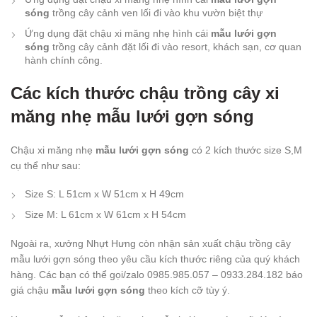
sóng
trồng cây cảnh ven lối đi vào khu vườn biệt thự
Ứng dụng đặt chậu xi măng nhẹ hình cái
mẫu lưới gợn
sóng
trồng cây cảnh đặt lối đi vào resort, khách sạn, cơ quan
hành chính công.
Các kích thước chậu trồng cây xi
măng nhẹ mẫu lưới gợn sóng
Chậu xi măng nhẹ
mẫu lưới gợn sóng
có 2 kích thước size S,M
cụ thể như sau:
Size S: L 51cm x W 51cm x H 49cm
Size M: L 61cm x W 61cm x H 54cm
Ngoài ra, xưởng Nhựt Hưng còn nhận sản xuất chậu trồng cây
mẫu lưới gợn sóng
theo yêu cầu kích thước riêng của quý khách
hàng. Các bạn có thể gọi/zalo 0985.985.057 – 0933.284.182 báo
giá chậu
mẫu lưới gợn sóng
theo kích cỡ tùy ý.