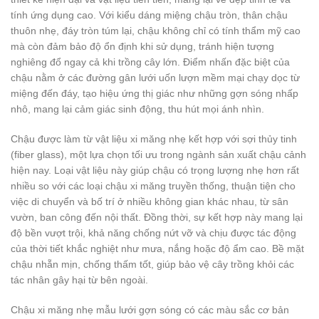
tính ứng dụng cao. Với kiểu dáng miệng chậu tròn, thân chậu
thuôn nhẹ, đáy tròn túm lại, chậu không chỉ có tính thẩm mỹ cao
mà còn đảm bảo độ ổn định khi sử dụng, tránh hiện tượng
nghiêng đổ ngay cả khi trồng cây lớn. Điểm nhấn đặc biệt của
chậu nằm ở các đường gân lưới uốn lượn mềm mại chạy dọc từ
miệng đến đáy, tạo hiệu ứng thị giác như những gợn sóng nhấp
nhô, mang lại cảm giác sinh động, thu hút mọi ánh nhìn.
Chậu được làm từ vật liệu xi măng nhẹ kết hợp với sợi thủy tinh
(fiber glass), một lựa chọn tối ưu trong ngành sản xuất chậu cảnh
hiện nay. Loại vật liệu này giúp chậu có trọng lượng nhẹ hơn rất
nhiều so với các loại chậu xi măng truyền thống, thuận tiện cho
việc di chuyển và bố trí ở nhiều không gian khác nhau, từ sân
vườn, ban công đến nội thất. Đồng thời, sự kết hợp này mang lại
độ bền vượt trội, khả năng chống nứt vỡ và chịu được tác động
của thời tiết khắc nghiệt như mưa, nắng hoặc độ ẩm cao. Bề mặt
chậu nhẵn mịn, chống thấm tốt, giúp bảo vệ cây trồng khỏi các
tác nhân gây hại từ bên ngoài.
Chậu xi măng nhẹ mẫu lưới gợn sóng có các màu sắc cơ bản