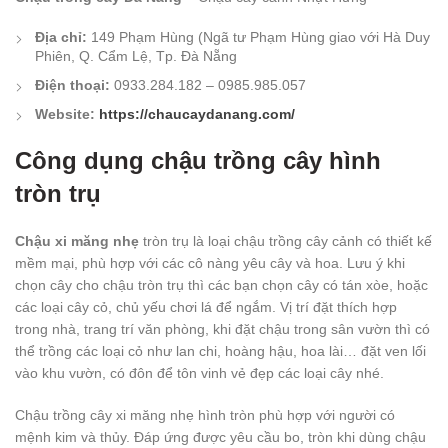
Địa chỉ:
149 Phạm Hùng (Ngã tư Phạm Hùng giao với Hà Duy
Phiên, Q. Cẩm Lệ, Tp. Đà Nẵng
Điện thoại:
0933.284.182 – 0985.985.057
Website:
https://chaucaydanang.com/
Công dụng chậu trồng cây hình
tròn trụ
Chậu xi măng nhẹ
tròn trụ là loại chậu trồng cây cảnh có thiết kế
mềm mại, phù hợp với các cô nàng yêu cây và hoa. Lưu ý khi
chọn cây cho chậu tròn trụ thì các bạn chọn cây có tán xòe, hoặc
các loại cây cỏ, chủ yếu chơi lá để ngắm. Vị trí đặt thích hợp
trong nhà, trang trí văn phòng, khi đặt chậu trong sân vườn thì có
thể trồng các loại cỏ như lan chi, hoàng hậu, hoa lài… đặt ven lối
vào khu vườn, có đôn để tôn vinh vẻ đẹp các loại cây nhé.
Chậu trồng cây xi măng nhẹ hình tròn phù hợp với người có
mệnh kim và thủy. Đáp ứng được yêu cầu bo, tròn khi dùng chậu