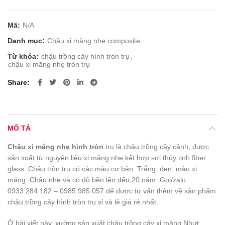
Mã:
N/A
Danh mục:
Chậu xi măng nhẹ composite
Từ khóa:
chậu trồng cây hình tròn trụ
,
chậu xi măng nhẹ tròn trụ
Share
MÔ TẢ
Chậu xi măng nhẹ hình tròn
trụ là chậu trồng cây cảnh, được
sản xuất từ nguyên liệu xi măng nhẹ kết hợp sợi thủy tinh fiber
glass. Chậu tròn trụ có các màu cơ bản: Trắng, đen, màu xi
măng. Chậu nhẹ và có độ bền lên đến 20 năm. Gọi/zalo
0933.284.182 – 0985.985.057 để được tư vấn thêm về sản phẩm
chậu trồng cây hình tròn trụ sỉ và lẻ giá rẻ nhất.
Ở bài viết này, xưởng sản xuất chậu trồng cây xi măng Nhựt