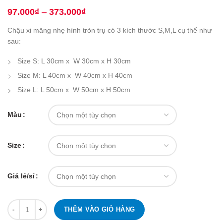
97.000
₫
–
373.000
₫
Chậu xi măng nhẹ hình tròn trụ có 3 kích thước S,M,L cụ thể như
sau:
Size S: L 30cm x W 30cm x H 30cm
Size M: L 40cm x W 40cm x H 40cm
Size L: L 50cm x W 50cm x H 50cm
Màu
Size
Giá lẻ/sỉ
Số lượng
THÊM VÀO GIỎ HÀNG