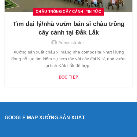
,
CHẬU TRỒNG CÂY CẢNH
TIN TỨC
Tìm đại lý/nhà vườn bán sỉ chậu trồng
cây cảnh tại Đắk Lắk
Administrator
Xưởng sản xuất chậu xi măng nhẹ composite Nhựt Hưng
đang nỗ lực tìm kiếm sự hợp tác với các đại lý sỉ, nhà vườn
tại tỉnh Đắk Lắk để hợp...
ĐỌC TIẾP
GOOGLE MAP XƯỞNG SẢN XUẤT