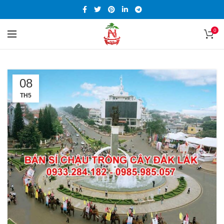
0
08
TH5