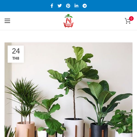
0
24
TH8