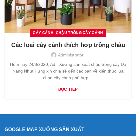
,
CÂY CẢNH
CHẬU TRỒNG CÂY CẢNH
Các loại cây cảnh thích hợp trồng chậu
Administrator
Hôm nay 24/8/2020, Ad - Xưởng sản xuất chậu trồng cây Đà
Nẵng Nhựt Hưng xin chia sẻ đến các bạn về kiến thức lựa
chọn cây cảnh phù hợp ...
ĐỌC TIẾP
GOOGLE MAP XƯỞNG SẢN XUẤT