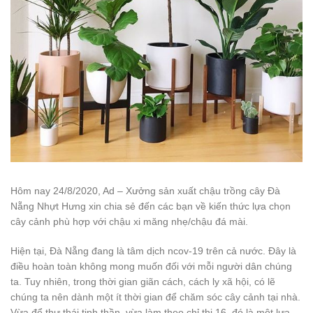
Hôm nay 24/8/2020, Ad – Xưởng sản xuất chậu trồng cây Đà
Nẵng Nhựt Hưng xin chia sẻ đến các bạn về kiến thức lựa chọn
cây cảnh phù hợp với chậu xi măng nhẹ/chậu đá mài.
Hiện tại, Đà Nẵng đang là tâm dịch ncov-19 trên cả nước. Đây là
điều hoàn toàn không mong muốn đối với mỗi người dân chúng
ta. Tuy nhiên, trong thời gian giãn cách, cách ly xã hội, có lẽ
chúng ta nên dành một ít thời gian để chăm sóc cây cảnh tại nhà.
Vừa để thư thái tinh thần, vừa làm theo chỉ thị 16, đó là một lựa