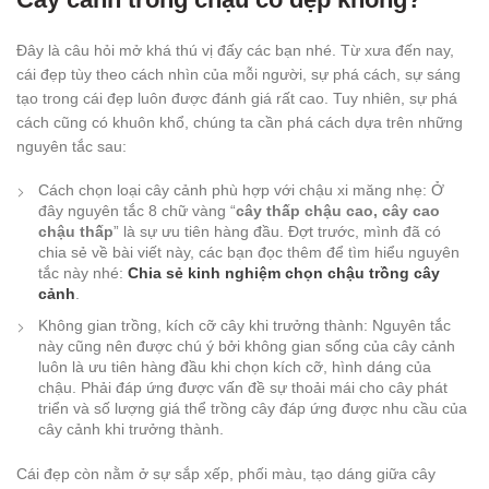
Đây là câu hỏi mở khá thú vị đấy các bạn nhé. Từ xưa đến nay,
cái đẹp tùy theo cách nhìn của mỗi người, sự phá cách, sự sáng
tạo trong cái đẹp luôn được đánh giá rất cao. Tuy nhiên, sự phá
cách cũng có khuôn khổ, chúng ta cần phá cách dựa trên những
nguyên tắc sau:
Cách chọn loại cây cảnh phù hợp với chậu xi măng nhẹ: Ở
đây nguyên tắc 8 chữ vàng “
cây thấp chậu cao, cây cao
chậu thấp
” là sự ưu tiên hàng đầu. Đợt trước, mình đã có
chia sẻ về bài viết này, các bạn đọc thêm để tìm hiểu nguyên
tắc này nhé:
Chia sẻ kinh nghiệm chọn chậu trồng cây
cảnh
.
Không gian trồng, kích cỡ cây khi trưởng thành: Nguyên tắc
này cũng nên được chú ý bởi không gian sống của cây cảnh
luôn là ưu tiên hàng đầu khi chọn kích cỡ, hình dáng của
chậu. Phải đáp ứng được vấn đề sự thoải mái cho cây phát
triển và số lượng giá thể trồng cây đáp ứng được nhu cầu của
cây cảnh khi trưởng thành.
Cái đẹp còn nằm ở sự sắp xếp, phối màu, tạo dáng giữa cây