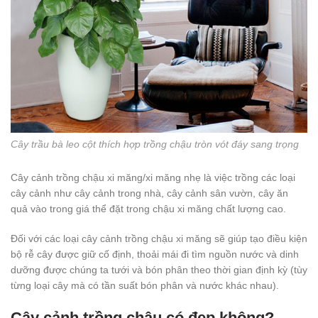
Cây trầu bà leo cột thích hợp trồng chậu tròn vót đáy sang trọng
Cây cảnh trồng chậu xi măng/xi măng nhẹ là việc trồng các loại
cây cảnh như cây cảnh trong nhà, cây cảnh sân vườn, cây ăn
quả vào trong giá thể đặt trong chậu xi măng chất lượng cao.
Đối với các loại cây cảnh trồng chậu xi măng sẽ giúp tạo điều kiện
bộ rễ cây được giữ cố định, thoải mái đi tìm nguồn nước và dinh
dưỡng được chúng ta tưới và bón phân theo thời gian định kỳ (tùy
từng loại cây mà có tần suất bón phân và nước khác nhau).
Cây cảnh trồng chậu có đẹp không?