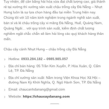
Tuy nhiên, để cân bằng hài hòa vừa đạt chất lượng cao, giá thành
rẻ tại xưởng thì xưởng sản xuất chậu trồng cây Đà Nẵng – Nhựt
Hưng luôn là sự lựa chọn hàng đầu tại miền Trung hiện nay.
Chúng tôi với 10 năm kinh nghiệm trong ngành nghề sản xuất,
bán sỉ và lẻ chậu trồng cây xi măng Đà Nẵng, Huế, Quảng Nam,
Quảng Ngãi… với quy trình sản xuất, kiểm định chất lượng
nghiêm ngặt chắc chắn sẽ làm hài lòng các quý khách hàng thân
mến.
Chậu cây cảnh Nhựt Hưng – chậu trồng cây Đà Nẵng
Hotline:
0933.284.182 – 0985.985.057
Địa chỉ bán hàng: 05 Trần Kim Xuyến, P. Hòa Xuân, Q. Cẩm
Lệ, TP. Đà Nẵng
Địa chỉ xưởng sản xuất: Nằm trong Viện Khoa Học Xã Hội –
đường Nam Kỳ Khởi Nghĩa, Q. Ngũ Hành Sơn, TP. Đà Nẵng
Email: chaucanhdanang@gmail.com
Website:
https://chaucaydanang.com