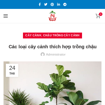
0
,
CÂY CẢNH
CHẬU TRỒNG CÂY CẢNH
Các loại cây cảnh thích hợp trồng chậu
Administrator
24
TH8