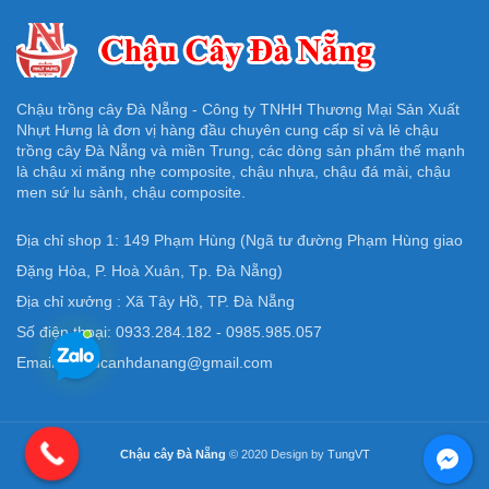
Chậu trồng cây Đà Nẵng - Công ty TNHH Thương Mại Sản Xuất
Nhựt Hưng là đơn vị hàng đầu chuyên cung cấp sỉ và lẻ chậu
trồng cây Đà Nẵng và miền Trung, các dòng sản phẩm thế mạnh
là chậu xi măng nhẹ composite, chậu nhựa, chậu đá mài, chậu
men sứ lu sành, chậu composite.
Địa chỉ shop 1: 149 Phạm Hùng (Ngã tư đường Phạm Hùng giao
Đặng Hòa, P. Hoà Xuân, Tp. Đà Nẵng)
Địa chỉ xưởng : Xã Tây Hồ, TP. Đà Nẵng
Số điện thoại: 0933.284.182 - 0985.985.057
Email: Chaucanhdanang@gmail.com
Chậu cây Đà Nẵng
© 2020 Design by
TungVT