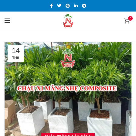
0
14
TH8