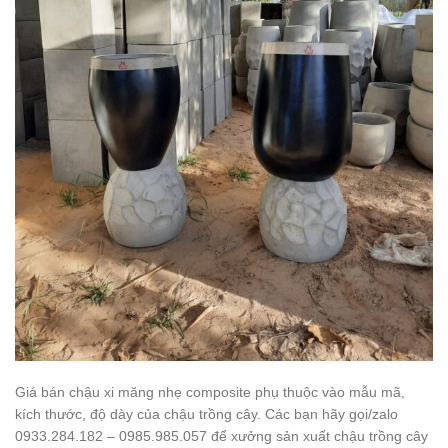
Giá bán chậu xi măng nhẹ composite phụ thuộc vào mẫu mã,
kích thước, độ dày của chậu trồng cây. Các bạn hãy gọi/zalo
0933.284.182 – 0985.985.057 để xưởng sản xuất chậu trồng cây