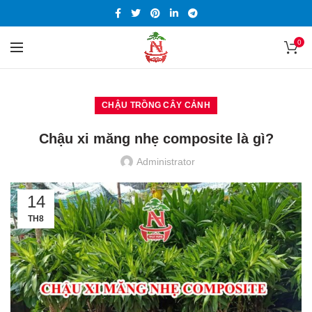
0
CHẬU TRỒNG CÂY CẢNH
Chậu xi măng nhẹ composite là gì?
Administrator
14
TH8