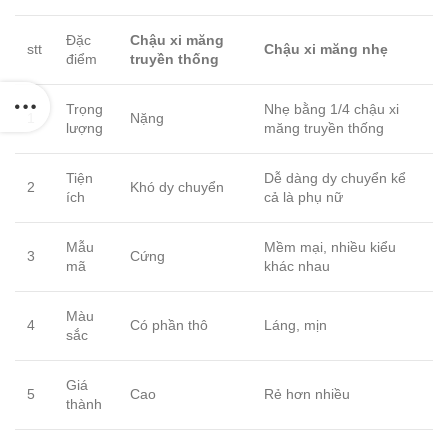
Đặc
Chậu xi măng
stt
Chậu xi măng nhẹ
điểm
truyền thống
Trọng
Nhẹ bằng 1/4 chậu xi
1
Nặng
lượng
măng truyền thống
Tiện
Dễ dàng dy chuyển kể
2
Khó dy chuyển
ích
cả là phụ nữ
Mẫu
Mềm mại, nhiều kiểu
3
Cứng
mã
khác nhau
Màu
4
Có phần thô
Láng, mịn
sắc
Giá
5
Cao
Rẻ hơn nhiều
thành