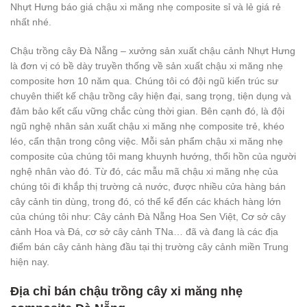
Nhựt Hưng báo giá chậu xi măng nhẹ composite sỉ và lẻ giá rẻ
nhất nhé.
Chậu trồng cây Đà Nẵng – xưởng sản xuất chậu cảnh Nhựt Hưng
là đơn vị có bề dày truyền thống về sản xuất chậu xi măng nhẹ
composite hơn 10 năm qua. Chúng tôi có đội ngũ kiến trúc sư
chuyên thiết kế chậu trồng cây hiện đại, sang trọng, tiện dụng và
đảm bảo kết cấu vững chắc cùng thời gian. Bên cạnh đó, là đội
ngũ nghệ nhân sản xuất chậu xi măng nhẹ composite trẻ, khéo
léo, cẩn thận trong công việc. Mỗi sản phẩm chậu xi măng nhẹ
composite của chúng tôi mang khuynh hướng, thổi hồn của người
nghệ nhân vào đó. Từ đó, các mẫu mã chậu xi măng nhẹ của
chúng tôi đi khắp thị trường cả nước, được nhiều cửa hàng bán
cây cảnh tin dùng, trong đó, có thể kể đến các khách hàng lớn
của chúng tôi như: Cây cảnh Đà Nẵng Hoa Sen Việt, Cơ sở cây
cảnh Hoa và Đá, cơ sở cây cảnh TNa… đã và đang là các địa
điểm bán cây cảnh hàng đầu tại thị trường cây cảnh miền Trung
hiện nay.
Địa chỉ bán chậu trồng cây xi măng nhẹ