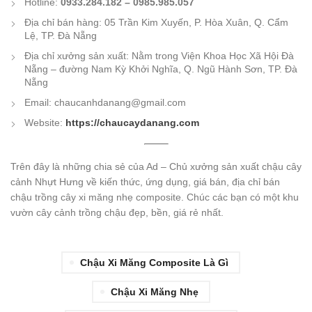
Hotline:
0933.284.182 – 0985.985.057
Địa chỉ bán hàng: 05 Trần Kim Xuyến, P. Hòa Xuân, Q. Cẩm
Lệ, TP. Đà Nẵng
Địa chỉ xưởng sản xuất: Nằm trong Viện Khoa Học Xã Hội Đà
Nẵng – đường Nam Kỳ Khởi Nghĩa, Q. Ngũ Hành Sơn, TP. Đà
Nẵng
Email: chaucanhdanang@gmail.com
Website:
https://chaucaydanang.com
Trên đây là những chia sẻ của Ad – Chủ xưởng sản xuất chậu cây
cảnh Nhựt Hưng về kiến thức, ứng dụng, giá bán, địa chỉ bán
chậu trồng cây xi măng nhẹ composite. Chúc các bạn có một khu
vườn cây cảnh trồng chậu đẹp, bền, giá rẻ nhất.
Chậu Xi Măng Composite Là Gì
Chậu Xi Măng Nhẹ