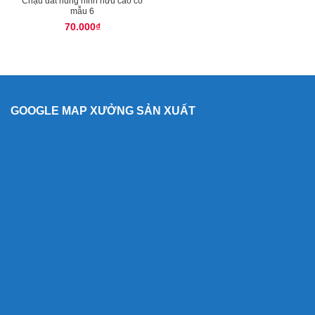
Chậu đất nung hình hưu cao cổ
mẫu 6
70.000
₫
GOOGLE MAP XƯỞNG SẢN XUẤT