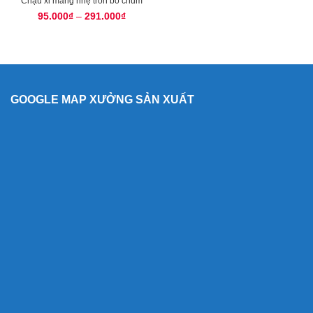
Chậu xi măng nhẹ tròn bo chum
95.000
₫
–
291.000
₫
GOOGLE MAP XƯỞNG SẢN XUẤT